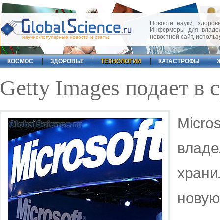
Новости науки, здоровь
Информеры для владел
новостной сайт, исполь
научно-популярные новости и статьи
КОСМОС
ЗДОРОВЬЕ
ТЕХНОЛОГИИ
КАТАСТРОФЫ
Getty Images подает в с
Micros
влад
храни
нову