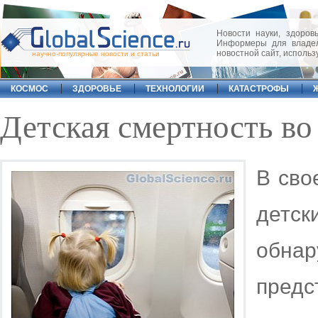
Новости науки, здоровь
Информеры для владел
новостной сайт, исполь
научно-популярные новости и статьи
КОСМОС
ЗДОРОВЬЕ
ТЕХНОЛОГИИ
КАТАСТРОФЫ
Детская смертность во
В сво
детс
обнар
предс