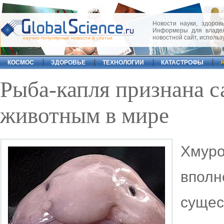
Новости науки, здоровь
Информеры для владел
новостной сайт, исполь
научно-популярные новости и статьи
КОСМОС
ЗДОРОВЬЕ
ТЕХНОЛОГИИ
КАТАСТРОФЫ
Рыба-капля признана 
животным в мире
Хмур
вполн
сущес