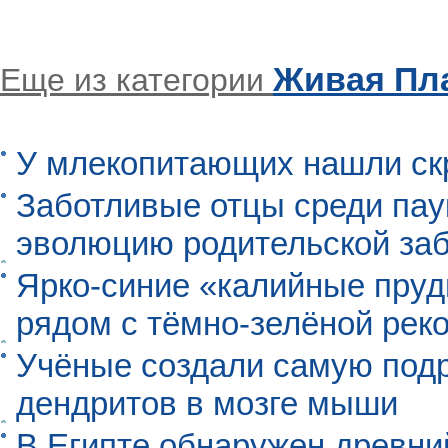
Живая Пл
Еще из категории
У млекопитающих нашли ск
Заботливые отцы среди пау
эволюцию родительской заб
Ярко-синие «калийные пруд
рядом с тёмно-зелёной рек
Учёные создали самую под
дендритов в мозге мыши
В Египте обнаружен древни