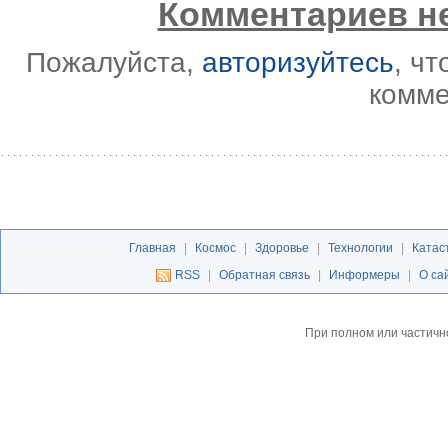
Комментариев не
Пожалуйста,
авторизуйтесь
, ч
комме
Главная
|
Космос
|
Здоровье
|
Технологии
|
Катас
RSS
|
Обратная связь
|
Информеры
|
О са
При полном или частичн