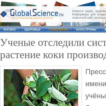
Новости науки, здоровь
Информеры для владел
новостной сайт, исполь
научно-популярные новости и статьи
КОСМОС
ЗДОРОВЬЕ
ТЕХНОЛОГИИ
КАТАСТРОФЫ
Ученые отследили сист
растение коки произво
Прес
имен
учёны