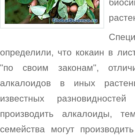
биоси
расте
Спе
определили, что кокаин в лис
"по своим законам", отли
алкалоидов в иных растен
известных разновидносте
производить алкалоиды, т
семейства могут производит