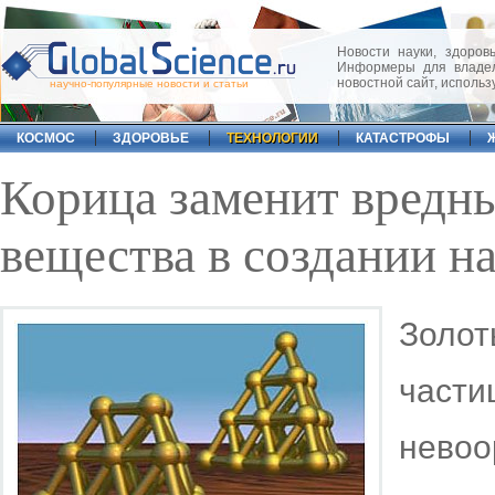
Новости науки, здоровь
Информеры для владел
новостной сайт, исполь
научно-популярные новости и статьи
КОСМОС
ЗДОРОВЬЕ
ТЕХНОЛОГИИ
КАТАСТРОФЫ
Корица заменит вредн
вещества в создании н
Золо
част
невоо