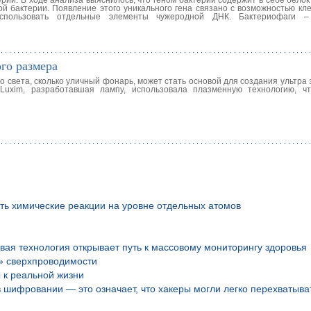
рий. В ходе анализа выяснилось, что геном бактерии содержит в себе бело
й бактерии. Появление этого уникального гена связано с возможностью кле
 использовать отдельные элементы чужеродной ДНК. Бактериофаги 
го размера
о света, сколько уличный фонарь, может стать основой для создания ультр
Luxim, разработавшая лампу, использовала плазменную технологию, ч
ть химические реакции на уровне отдельных атомов
вая технология открывает путь к массовому мониторингу здоровья
» сверхпроводимости
 к реальной жизни
шифровании — это означает, что хакеры могли легко перехватыва