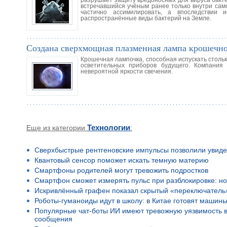
разрушает защиту вредоносных для вируса бакте
встречавшийся учёным ранее только внутри само
частично ассимилировать, а впоследствии
распространённые виды бактерий на Земле.
Создана сверхмощная плазменная лампа крошечно
Крошечная лампочка, способная испускать стольк
осветительных приборов будущего. Компания 
невероятной яркости свечения.
Еще из категории
Технологии
:
Сверхбыстрые рентгеновские импульсы позволили увиде
Квантовый сенсор поможет искать темную материю
Смартфоны родителей могут тревожить подростков
Смартфон сможет измерять пульс при разблокировке: но
Искривлённый графен показал скрытый «переключатель
Роботы-гуманоиды идут в школу: в Китае готовят машины
Популярные чат-боты ИИ имеют тревожную уязвимость в 
сообщения