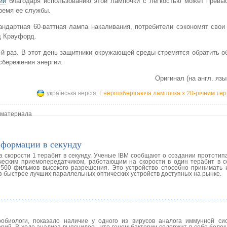
ии
благодаря использованию этой лампочки с легкостью может превыс
ремя ее службы.
андартная 60-ваттная лампа накаливания, потребители сэкономят свои 
д Крауфорд.
й раз. В этот день защитники окружающей среды стремятся обратить 
 сбережения энергии.
Оригинал (на англ. язы
українська версія:
Енергозберігаюча лампочка з 20-річним те
 материала
нформации в секунду
а скорости 1 терабит в секунду. Ученые IBM сообщают о создании прототип
еским приемопередатчиком, работающим на скорости в один терабит в се
 500 фильмов высокого разрешения. Это устройство способно принимать 
з быстрее лучших параллельных оптических устройств доступных на рынке.
обиологи, показало наличие у одного из вирусов аналога иммунной си