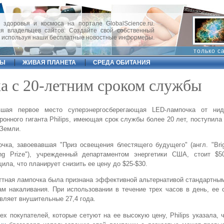
 здоровья и космоса на портале GlobalScience.ru.
 владельцев сайтов. Создайте свой собственный
, используя наши бесплатные новостные информеры.
только с
ФЫ
ЖИВАЯ ПЛАНЕТА
СРЕДА ОБИТАНИЯ
а с 20-летним сроком службы
вшая первое место суперэнергосберегающая LED-лампочка от нид
ронного гиганта Philips, имеющая срок службы более 20 лет, поступила
Земли.
чка, завоевавшая "Приз освещения блестящего будущего" (англ. "Bri
ting Prize"), учрежденный департаментом энергетики США, стоит $5
ила, что планирует снизить ее цену до $25-$30.
ттная лампочка была признана эффективной альтернативой стандартны
м накаливания. При использовании в течение трех часов в день, ее
вляет внушительные 27,4 года.
ех покупателей, которые сетуют на ее высокую цену, Philips указала, 