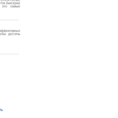
к CRISPR/Cas,
ток бактерии
– это самые
а эффективных
тобы достичь
ть