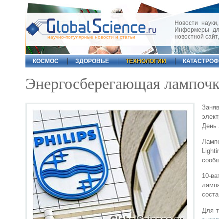
Новости науки,
Информеры для
новостной сайт
научно-популярные новости и статьи
КОСМОС
ЗДОРОВЬЕ
ТЕХНОЛОГИИ
КАТАСТРО
Энергосберегающая лампочк
Заня
элект
День 
Лампо
Ligh
сообщ
10-ва
лампа
соста
Для т