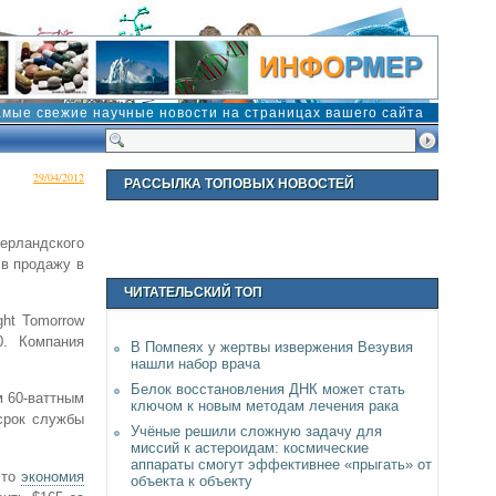
амые свежие научные новости на страницах вашего сайта
29/04/2012
РАССЫЛКА ТОПОВЫХ НОВОСТЕЙ
ерландского
 в продажу в
ЧИТАТЕЛЬСКИЙ ТОП
ght Tomorrow
0. Компания
В Помпеях у жертвы извержения Везувия
нашли набор врача
Белок восстановления ДНК может стать
м 60-ваттным
ключом к новым методам лечения рака
 срок службы
Учёные решили сложную задачу для
миссий к астероидам: космические
аппараты смогут эффективнее «прыгать» от
что
экономия
объекта к объекту