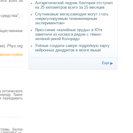
ить $165 за
Антарктический ледник Хектория отступил
на 25 километров всего за 15 месяцев
Спутниковые мегасозвездия могут стать
средства", -
«нерегулируемым геоинженерным
экспериментом»
Ярко-синие «калийные пруды» в Юте
общественное
заметили из космоса рядом с тёмно-
зелёной рекой Колорадо
Учёные создали самую подробную карту
ке):
Phys.org
нейронных дендритов в мозге мыши
рміном служби
Еще
а оптического
кунду. Такое
и передавать
стемы. Белок