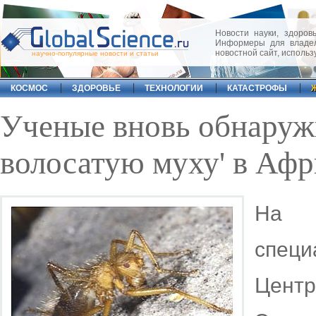
Новости науки, здоровь
Информеры для владел
новостной сайт, исполь
научно-популярные новости и статьи
КОСМОС
ЗДОРОВЬЕ
ТЕХНОЛОГИИ
КАТАСТРОФЫ
Ученые вновь обнаруж
волосатую муху' в Афр
На 
спец
Цент