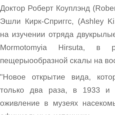
Доктор Роберт Коуплэнд (Rober
Эшли Кирк-Сприггс, (Ashley K
на изучении отряда двукрылы
Mormotomyia Hirsuta, в 
пещерыообразной скалы на вос
"Новое открытие вида, кот
только два раза, в 1933 и 
оживление в музеях насеком