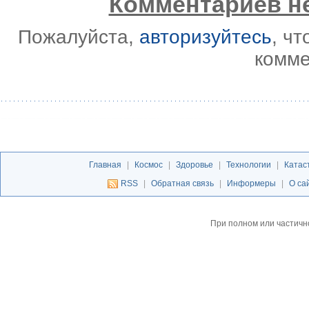
Комментариев не
Пожалуйста,
авторизуйтесь
, ч
комме
Главная
|
Космос
|
Здоровье
|
Технологии
|
Катас
RSS
|
Обратная связь
|
Информеры
|
О са
При полном или частичн