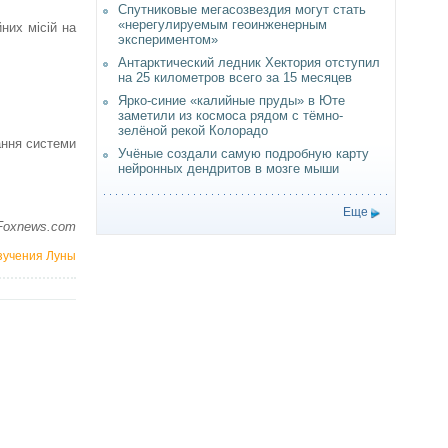
Спутниковые мегасозвездия могут стать
«нерегулируемым геоинженерным
них місій на
экспериментом»
Антарктический ледник Хектория отступил
на 25 километров всего за 15 месяцев
Ярко-синие «калийные пруды» в Юте
заметили из космоса рядом с тёмно-
зелёной рекой Колорадо
ання системи
Учёные создали самую подробную карту
нейронных дендритов в мозге мыши
Еще
Foxnews.com
зучения Луны