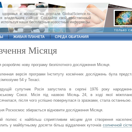
 здоровья и космоса на портале GlobalScience.ru.
 владельцев сайтов. Создайте свой собственный
, используя наши бесплатные новостные информеры.
только с
ФЫ
ЖИВАЯ ПЛАНЕТА
СРЕДА ОБИТАНИЯ
вчення Місяця
я розробляє нову програму безпілотного дослідження Місяця.
ленная версія програми Інституту космічних досліджень була предс
сімпозіуме 54 у Техасі.
идущій супутник Росія запустила в серпні 1976 року народжен
нському Союзі. Місія під назвою Місяць 24, в ході якої міжплане
сячилася, після чого успішно повернулася із зразками, стала останньою.
ня Роскосмос збирається відновити дослідження Місяця.
ий полюс є найбільш сприятливим місцем для створення населено
лить у майбутньому досягти більш віддалених куточків
солнечной сіст
.