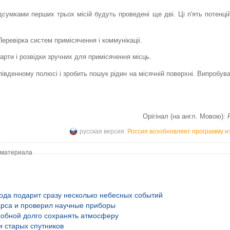
дсумками перших трьох місій будуть проведені ще дві. Ці п'ять потенцій
Перевірка систем примісячення і коммунікаціі.
арти і розвідки зручних для примісячення місць.
південному полюсі і зробить пошук рідин на місячній поверхні. Випробув
Орігінал (на англ. Мовою):
русская версия:
Россия возобновляет программу и
 материала
года подарит сразу несколько небесных событий
рса и проверил научные приборы
обной долго сохранять атмосферу
и старых спутников