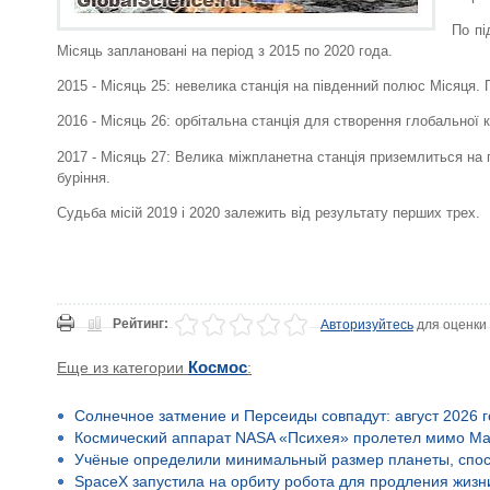
По пі
Місяць заплановані на період з 2015 по 2020 года.
2015 - Місяць 25: невелика станція на південний полюс Місяця. 
2016 - Місяць 26: орбітальна станція для створення глобальної к
2017 - Місяць 27: Велика міжпланетна станція приземлиться на 
буріння.
Судьба місій 2019 і 2020 залежить від результату перших трех.
Рейтинг:
Авторизуйтесь
для оценки
Еще из категории
Космос
:
Солнечное затмение и Персеиды совпадут: август 2026 
Космический аппарат NASA «Психея» пролетел мимо Ма
Учёные определили минимальный размер планеты, спос
SpaceX запустила на орбиту робота для продления жизн