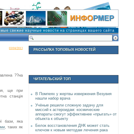
амые свежие научные новости на страницах вашего сайта
03/04/2013
РАССЫЛКА ТОПОВЫХ НОВОСТЕЙ
тавлена ??на
ЧИТАТЕЛЬСКИЙ ТОП
ня, ще при
В Помпеях у жертвы извержения Везувия
тна станція
нашли набор врача
Учёные решили сложную задачу для
миссий к астероидам: космические
аппараты смогут эффективнее «прыгать» от
объекта к объекту
ї бази, яка
Белок восстановления ДНК может стать
еми
, таких як
ключом к новым методам лечения рака