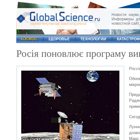
Новости науки,
Информеры для
новостной сайт
научно-популярные новости и статьи
КОСМОС
ЗДОРОВЬЕ
ТЕХНОЛОГИИ
КАТАСТРО
Росія поновлює програму ви
Россі
Обнов
мікро
Пред
Радя
примі
Сегод
Лунн
дозво
Марс