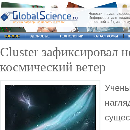
Новости науки, здоровь
Информеры для владел
новостной сайт, исполь
научно-популярные новости и статьи
КОСМОС
ЗДОРОВЬЕ
ТЕХНОЛОГИИ
КАТАСТРОФЫ
Cluster зафиксировал 
космический ветер
Уче
наг
сущес