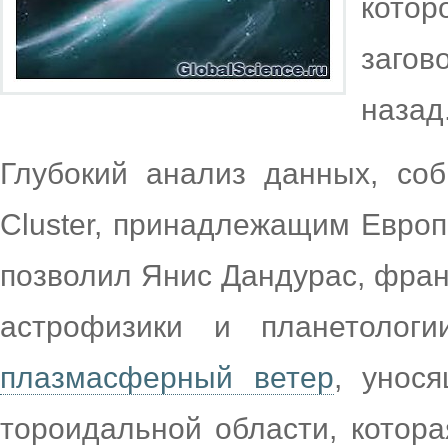
кот
заго
назад
Глубокий анализ данных, со
Cluster, принадлежащим Европ
позволил Янис Дандурас, фра
астрофизики и планетологи
плазмасферный ветер
, унос
тороидальной области, котор