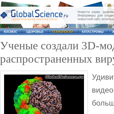
Новости науки, здоровь
Информеры для владел
новостной сайт, исполь
научно-популярные новости и статьи
КОСМОС
ЗДОРОВЬЕ
ТЕХНОЛОГИИ
КАТАСТРОФЫ
Ученые создали 3D-мо
распространенных вир
Удив
виде
боль