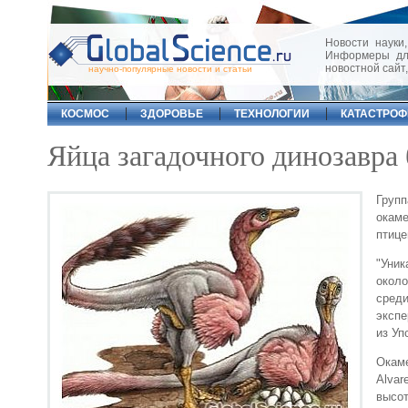
Новости науки,
Информеры для
новостной сайт
научно-популярные новости и статьи
КОСМОС
ЗДОРОВЬЕ
ТЕХНОЛОГИИ
КАТАСТРО
Яйца загадочного динозавра
Груп
окам
птице
"Уни
около
сред
экспе
из Уп
Окам
Alvar
высот