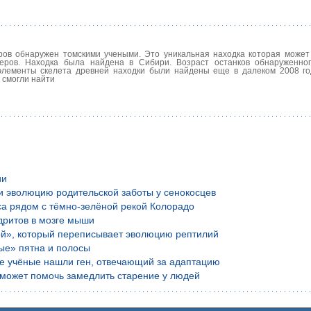
ров обнаружен томскими учеными. Это уникальная находка которая может
еров. Находка была найдена в Сибири. Возраст останков обнаруженно
элементы скелета древней находки были найдены еще в далеком 2008 го
 смогли найти
ии
и эволюцию родительской заботы у сенокосцев
са рядом с тёмно-зелёной рекой Колорадо
дритов в мозге мыши
ой», который переписывает эволюцию рептилий
ые» пятна и полосы
ие учёные нашли ген, отвечающий за адаптацию
е может помочь замедлить старение у людей