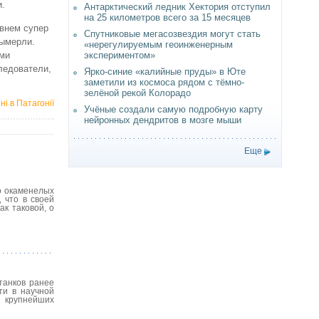
и.
Антарктический ледник Хектория отступил
на 25 километров всего за 15 месяцев
внем супер
Спутниковые мегасозвездия могут стать
вымерли.
«нерегулируемым геоинженерным
ами
экспериментом»
ледователи,
Ярко-синие «калийные пруды» в Юте
заметили из космоса рядом с тёмно-
зелёной рекой Колорадо
і в Патагонії
Учёные создали самую подробную карту
нейронных дендритов в мозге мыши
Еще
о окаменелых
 что в своей
ак таковой, о
танков ранее
ти в научной
 крупнейших