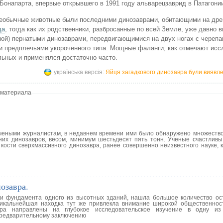
Бонапарта, впервые открывшего в 1991 году альварецзаврид в Патагони
еобычные животные были последними динозаврами, обитающими на дре
да
, тогда как их родственники, разбросанные по всей Земле, уже давно 
ной) пернатыми динозаврами, передвигающимися на двух ногах с череп
и предплечьями укороченного типа. Мощные фаланги, как отмечают исс
льных и применялся достаточно часто.
українська версія:
Яйця загадкового динозавра були виявлен
 материала
чеными журналистам, в недавнем времени ими было обнаружено множеств
них динозавров, весом, минимум шестьдесят пять тонн. Ученые счастливы,
кости сверхмассивного динозавра, ранее совершенно неизвестного науке, к
озавра.
ки фундамента одного из высотных зданий, нашла большое количество ос
никальнейшая находка тут же привлекла внимание широкой общественнос
ра направлены на глубокое исследовательское изучение в одну из
предварительному заключению