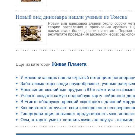
Новый вид динозавра нашли ученые из Томска
Новый вид динозавра длиной около сорока мет
теории расселения и проживания древних ящ
насчитывает более десяти тысяч лет. Первые 
результате проведения археологических раскопок
Еще из категории
Живая Планета
:
У млекопитающих нашли скрытый потенциал регенерац
Заботливые отцы среди паукообразных: ученые раскрыл
Ярко-синие «калийные пруды» в Юте заметили из космо
Учёные создали самую подробную карту нейронных ден
В Египте обнаружен древний «крокодил с длинной морд
Как животные получают свои «совершенно несовершенн
Гипергравитация повышает продуктивность мха: японск
Осы, которые умеют «ставить жизнь на паузу»: открыти