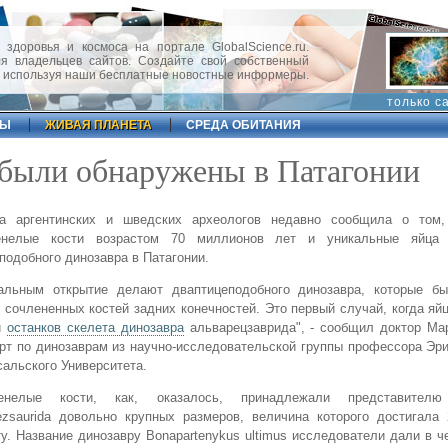
 здоровья и космоса на портале GlobalScience.ru.
 владельцев сайтов. Создайте свой собственный
, используя наши бесплатные новостные информеры.
только с
ФЫ
ЖИВАЯ ПЛАНЕТА
СРЕДА ОБИТАНИЯ
 были обнаружены в Патагонии
па аргентинских и шведских археологов недавно сообщила о том
енелые кости возрастом 70 миллионов лет и уникальные яйца з
подобного динозавра в Патагонии.
кальным открытие делают два
птицеподобного динозавра
, которые б
 сочлененных костей задних конечностей. Это первый случай, когда яй
и
останков скелета динозавра
альварецзаврида", - сообщил доктор Мар
рт по динозаврам из научно-исследовательской группы профессора Эр
сальского Университета.
енелые кости, как, оказалось, принадлежали представителю
ezsaurida довольно крупных размеров, величина которого достигала
у. Название динозавру Bonapartenykus ultimus исследователи дали в ч