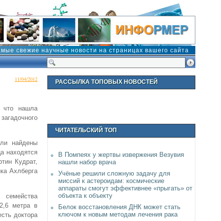
амые свежие научные новости на страницах вашего сайта
11/04/2012
РАССЫЛКА ТОПОВЫХ НОВОСТЕЙ
, что нашла
агадочного
ЧИТАТЕЛЬСКИЙ ТОП
ыли найдены
ца находятся
В Помпеях у жертвы извержения Везувия
тин Кудрат,
нашли набор врача
ика Ахлберга
Учёные решили сложную задачу для
миссий к астероидам: космические
аппараты смогут эффективнее «прыгать» от
объекта к объекту
 семейства
 2,6 метра в
Белок восстановления ДНК может стать
ключом к новым методам лечения рака
есть доктора