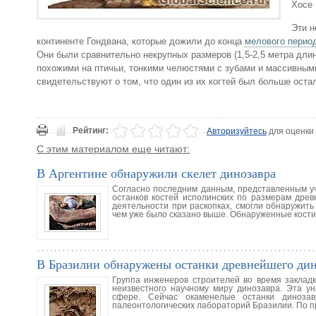
Хосе 
Эти н
континенте Гондвана, которые дожили до конца
мелового перио
Они были сравнительно некрупных размеров (1,5-2,5 метра дли
похожими на птичьи, тонкими челюстями с зубами и массивным
свидетельствуют о том, что один из их когтей был больше оста
Рейтинг:
Авторизуйтесь
для оценки
С этим материалом еще читают:
В Аргентине обнаружили скелет динозавра
Согласно последним данным, представленным у
останков костей исполинских по размерам древ
деятельности при раскопках, смогли обнаружить 
чем уже было сказано выше. Обнаруженные кости
В Бразилии обнаружены останки древнейшего дин
Группа инженеров строителей во время заклад
неизвестного научному миру динозавра. Эта у
сфере. Сейчас окаменелые останки динозав
палеонтологических лабораторий Бразилии. По 