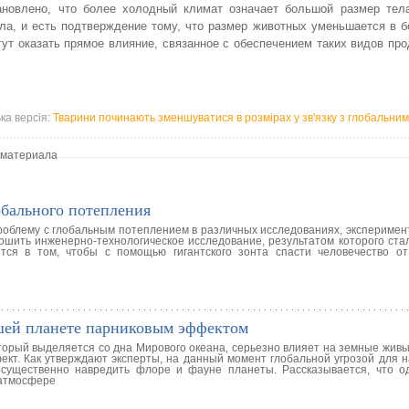
ановлено, что более холодный климат означает большой размер тела
ла, и есть подтверждение тому, что размер животных уменьшается в 
ут оказать прямое влияние, связанное с обеспечением таких видов пр
ька версія:
Тварини починають зменшуватися в розмірах у зв'язку з глобальни
 материала
обального потепления
облему с глобальным потеплением в различных исследованиях, эксперимент
ршить инженерно-технологическое исследование, результатом которого ста
ется в том, чтобы с помощью гигантского зонта спасти человечество от
ашей планете парниковым эффектом
торый выделяется со дна Мирового океана, серьезно влияет на земные живы
ект. Как утверждают эксперты, на данный момент глобальной угрозой для н
ущественно навредить флоре и фауне планеты. Рассказывается, что од
 атмосфере