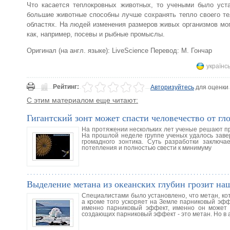
Что касается теплокровных животных, то учеными было уст
большие животные способны лучше сохранять тепло своего те
областях. На людей изменения размеров живых организмов мог
как, например, посевы и рыбные промыслы.
Оригинал (на англ. языке): LiveScience Перевод: М. Гончар
українс
Рейтинг:
Авторизуйтесь
для оценки
С этим материалом еще читают:
Гигантский зонт может спасти человечество от гл
На протяжении нескольких лет ученые решают пр
На прошлой неделе группе ученых удалось заве
громадного зонтика. Суть разработки заключа
потепления и полностью свести к минимуму
Выделение метана из океанских глубин грозит н
Специалистами было установлено, что метан, ко
а кроме того ускоряет на Земле парниковый эфф
именно парниковый эффект, именно он может с
создающих парниковый эффект - это метан. Но в