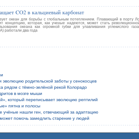
ращает CO2 в кальциевый карбонат
ьзует океан для борьбы с глобальным потеплением. Плавающий в порту Л
ит концепцию, которая, как ученые надеются, может стать революционно
ьзования океана как огромной губки для улавливания углекислого газ
) работали два года
ии
и эволюцию родительской заботы у сенокосцев
са рядом с тёмно-зелёной рекой Колорадо
дритов в мозге мыши
ой», который переписывает эволюцию рептилий
ые» пятна и полосы
ие учёные нашли ген, отвечающий за адаптацию
е может помочь замедлить старение у людей