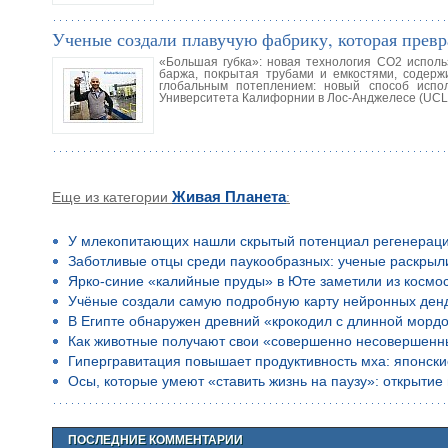
Ученые создали плавучую фабрику, которая прев
«Большая губка»: новая технология СО2 испол
баржа, покрытая трубами и емкостями, содерж
глобальным потеплением: новый способ испол
Университета Калифорнии в Лос-Анджелесе (UCLA
Еще из категории
Живая Планета
:
У млекопитающих нашли скрытый потенциал регенерац
Заботливые отцы среди паукообразных: ученые раскрыл
Ярко-синие «калийные пруды» в Юте заметили из космо
Учёные создали самую подробную карту нейронных ден
В Египте обнаружен древний «крокодил с длинной морд
Как животные получают свои «совершенно несовершенн
Гипергравитация повышает продуктивность мха: японск
Осы, которые умеют «ставить жизнь на паузу»: открыти
ПОСЛЕДНИЕ КОММЕНТАРИИ