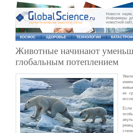
Новости науки,
Информеры для
новостной сайт
научно-популярные новости и статьи
КОСМОС
ЗДОРОВЬЕ
ТЕХНОЛОГИИ
КАТАСТРО
Животные начинают уменьшат
глобальным потеплением
Увел
измен
живые
их с
иссле
Если 
особ
акул
реакц
степе