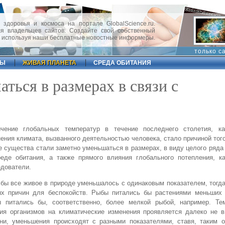
 здоровья и космоса на портале GlobalScience.ru.
 владельцев сайтов. Создайте свой собственный
, используя наши бесплатные новостные информеры.
только с
ФЫ
ЖИВАЯ ПЛАНЕТА
СРЕДА ОБИТАНИЯ
ься в размерах в связи с
ичение глобальных температур в течение последнего столетия, ка
ения климата, вызванного деятельностью человека, стало причиной того
 существа стали заметно уменьшаться в размерах, в виду целого ряда
реде обитания, а также прямого влияния глобального потепления, к
дователи.
бы все живое в природе уменьшалось с одинаковым показателем, тогд
ых причин для беспокойств. Рыбы питались бы растениями меньших 
ы питались бы, соответственно, более мелкой рыбой, например. Те
ия организмов на климатические изменения проявляется далеко не в
ни, уменьшения происходят с разными показателями, ставя, таким о