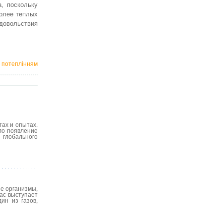
, поскольку
более теплых
одовольствия
м потеплінням
ах и опытах.
ло появление
 глобального
е организмы,
ас выступает
ин из газов,