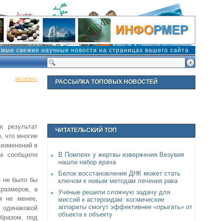
амые свежие научные новости на страницах вашего сайта
18/10/2011
РАССЫЛКА ТОПОВЫХ НОВОСТЕЙ
к результат
ЧИТАТЕЛЬСКИЙ ТОП
, что многие
 изменений в
ак сообщили
В Помпеях у жертвы извержения Везувия
нашли набор врача
Белок восстановления ДНК может стать
а не было бы
ключом к новым методам лечения рака
размеров, а
Учёные решили сложную задачу для
м не менее,
миссий к астероидам: космические
аппараты смогут эффективнее «прыгать» от
 одинаковой
объекта к объекту
бразом, под