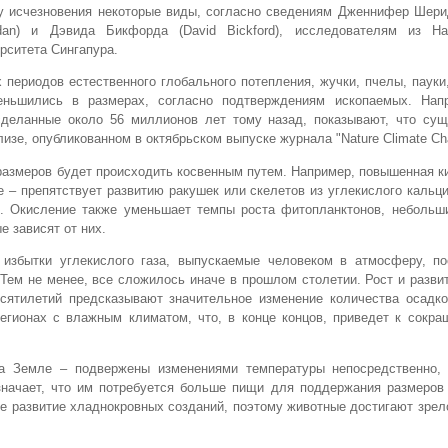
у исчезновения некоторые виды, согласно сведениям Дженнифер Шерид
idan) и Дэвида Бикфорда (David Bickford), исследователям из На
рситета Сингапура.
периодов естественного глобального потепления, жучки, пчелы, пауки
ньшились в размерах, согласно подтверждениям ископаемых. Нап
сделанные около 56 миллионов лет тому назад, показывают, что сущ
изе, опубликованном в октябрьском выпуске журнала "Nature Climate Ch
размеров будет происходить косвенным путем. Например, повышенная к
е – препятствует развитию ракушек или скелетов из углекислого кальц
). Окисление также уменьшает темпы роста фитопланктонов, небольши
е зависят от них.
 избытки углекислого газа, выпускаемые человеком в атмосферу, по
 Тем не менее, все сложилось иначе в прошлом столетии. Рост и разви
сятилетий предсказывают значительное изменение количества осадко
егионах с влажным климатом, что, в конце концов, приведет к сокра
 Земле – подвержены изменениями температуры непосредственно, 
значает, что им потребуется больше пищи для поддержания размеров 
ое развитие хладнокровных созданий, поэтому животные достигают зрел