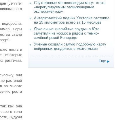
Спутниковые мегасозвездия могут стать
ан (Jennifer
«нерегулируемым геоинженерным
ционального
экспериментом»
Антарктический ледник Хектория отступил
на 25 километров всего за 15 месяцев
, водоросли,
Ярко-синие «калийные пруды» в Юте
ример, норы
заметили из космоса рядом с тёмно-
ества стали
зелёной рекой Колорадо
ange".
Учёные создали самую подробную карту
нейронных дендритов в мозге мыши
ислотность в
ия некоторых
х растений,
Еще
скольку они
тие растений
в во многих
щению роста
так как она
своего тела
ости, будучи