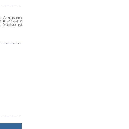
ос-Анджелеса
й в борьбе с
а. Ученые из