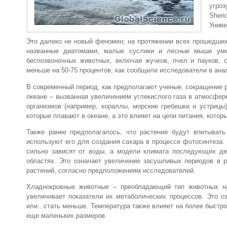
угроз
Sher
Униве
Это далеко не новый феномен; на протяжении всех прошедших 
названные диатомами, малые суслики и лесные мыши уме
беспозвоночных животных, включая жучков, пчел и пауков, 
меньше на 50-75 процентов, как сообщили исследователи в анал
В современный период, как предполагают ученые, сокращение 
океане – вызванная увеличением углекислого газа в атмосфер
организмов (например, кораллы, морские гребешки и устрицы
которые плавают в океане, а это влияет на цепи питания, которы
Также ранее предполагалось, что растения будут впитывать
используют его для создания сахара в процессе фотосинтеза.
сильно зависят от воды, а модели климата последующих де
областях. Это означает увеличение засушливых периодов в р
растений, согласно предположениям исследователей.
Хладнокровные животные – преобладающий тип животных на
увеличивает показатели их метаболических процессов. Это о
или...стать меньше. Температура также влияет на более быстр
еще маленьких размеров.