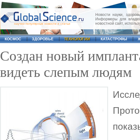
Новости науки, здоровь
Информеры для владел
новостной сайт, исполь
научно-популярные новости и статьи
КОСМОС
ЗДОРОВЬЕ
ТЕХНОЛОГИИ
КАТАСТРОФЫ
Создан новый импланта
видеть слепым людям
Иссл
Прото
пок