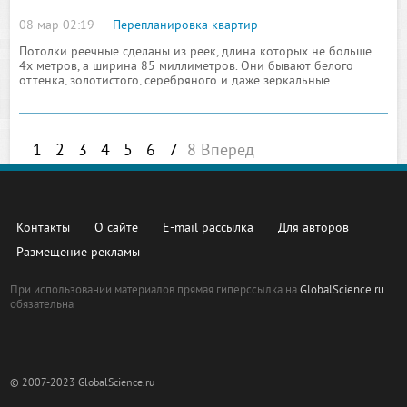
08 мар 02:19
Перепланировка квартир
Потолки реечные сделаны из реек, длина которых не больше
4х метров, а ширина 85 миллиметров. Они бывают белого
оттенка, золотистого, серебряного и даже зеркальные.
Одновременно с потолками реечными можно поставить
миньоны
1
2
3
4
5
6
7
8
Вперед
Контакты
О сайте
E-mail рассылка
Для авторов
Размещение рекламы
При использовании материалов прямая гиперссылка на
GlobalScience.ru
обязательна
© 2007-2023 GlobalScience.ru