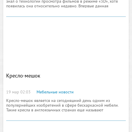
знал о технологии просмотра фильмов в режиме «3D», хотя
появилась она относительно недавно. Впервые данная
технология заявила о себе через популярную киноленту
Кресло-мешок
19 мар 02:03
Мебельные новости
Кресло-мешок является на сегодняшний день одним из
популярнейших изобретений в сфере бескаркасной мебели.
Такие кресла в англоязычных странах еще называют
«бобовыми мешками», потому что прототипом этого кресла
выступает пластиковый мешок, который наполнен
пластиковыми шариками