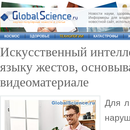
Новости науки, здоровь
Информеры для владел
новостной сайт, исполь
научно-популярные новости и статьи
КОСМОС
ЗДОРОВЬЕ
ТЕХНОЛОГИИ
КАТАСТРОФЫ
Искусственный интелл
языку жестов, основыв
видеоматериале
Для л
нару