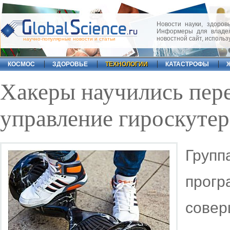
Новости науки, здоровь
Информеры для владел
новостной сайт, исполь
научно-популярные новости и статьи
КОСМОС
ЗДОРОВЬЕ
ТЕХНОЛОГИИ
КАТАСТРОФЫ
Хакеры научились пер
управление гироскутер
Груп
прог
сов