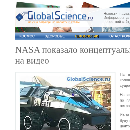
Новости науки,
Информеры для
новостной сайт
научно-популярные новости и статьи
КОСМОС
ЗДОРОВЬЕ
ТЕХНОЛОГИИ
КАТАСТРО
NASA показало концептуаль
на видео
На п
коло
сущес
На вс
по п
астро
Из-за
будут
центр