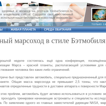
 здоровья и космоса на портале GlobalScience.ru.
 владельцев сайтов. Создайте свой собственный
, используя наши бесплатные новостные информеры.
только с
ФЫ
ЖИВАЯ ПЛАНЕТА
СРЕДА ОБИТАНИЯ
ный марсоход в стиле Бэтмобиля
рошлой неделе состоялась ещё одна конференция, посвящённа
низации Марса – красной планеты, располагающей условиями для 
твования человека без каких-либо ограничений.
трече был представлен автомобиль, специально предназначенный для
ланете. Общая масса марсохода не превышает 2,5 тонны, что нак
навтов определенные трудности в доставке аппарата к поверхности Мар
 этих проблем, автомобиль будет активно использоваться в условиях з
 проходить тренировки начинающие астронавты и специалисты исслед
а. По заявлению одного из главных заместителей дирекции NASA, ма