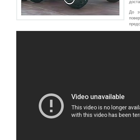
доста
До э
пове
предс