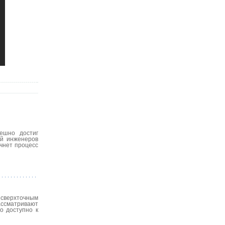
пешно достиг
ой инженеров
ачнет процесс
 сверхточным
ассматривают
о доступно к