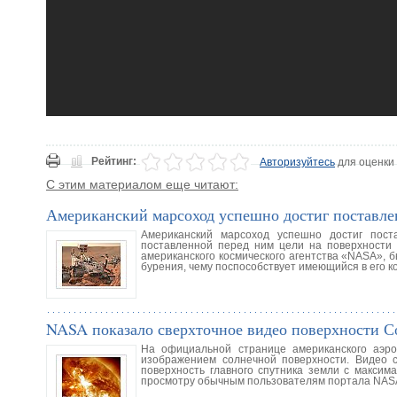
Рейтинг:
Авторизуйтесь
для оценки
С этим материалом еще читают:
Американский марсоход успешно достиг поставле
Американский марсоход успешно достиг пост
поставленной перед ним цели на поверхности 
американского космического агентства «NASA», б
бурения, чему поспособствует имеющийся в его к
NASA показало сверхточное видео поверхности С
На официальной странице американского аэро
изображением солнечной поверхности. Видео с
поверхность главного спутника земли с максим
просмотру обычным пользователям портала NASA