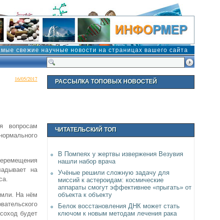
амые свежие научные новости на страницах вашего сайта
16/05/2017
РАССЫЛКА ТОПОВЫХ НОВОСТЕЙ
я вопросам
ЧИТАТЕЛЬСКИЙ ТОП
нормального
В Помпеях у жертвы извержения Везувия
 перемещения
нашли набор врача
ладывает на
Учёные решили сложную задачу для
са.
миссий к астероидам: космические
аппараты смогут эффективнее «прыгать» от
объекта к объекту
емли. На нём
овательского
Белок восстановления ДНК может стать
ключом к новым методам лечения рака
рсоход будет