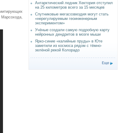
Антарктический ледник Хектория отступил
на 25 километров всего за 15 месяцев
имитирующих
Спутниковые мегасозвездия могут стать
 Марсохода,
«нерегулируемым геоинженерным
экспериментом»
Учёные создали самую подробную карту
нейронных дендритов в мозге мыши
Ярко-синие «калийные пруды» в Юте
заметили из космоса рядом с тёмно-
зелёной рекой Колорадо
Еще