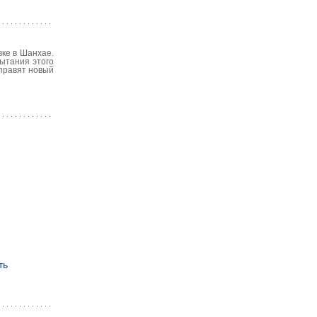
ке в Шанхае.
ытания этого
тправят новый
ть