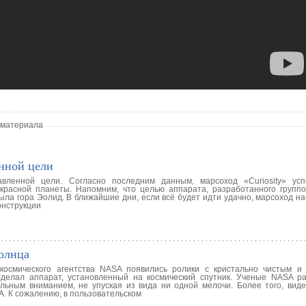
 материала
нной цели
авленной цели. Согласно последним данным, марсоход «Curiosity» ус
красной планеты. Напомним, что целью аппарата, разработанного групп
ыла гора Эолид. В ближайшие дни, если всё будет идти удачно, марсоход н
онструкции
олнца
космического агентства NASA появились ролики с кристально чистым и
делал аппарат, установленный на космический спутник. Ученые NASA р
альным вниманием, не упуская из вида ни одной мелочи. Более того, виде
. К сожалению, в пользовательском