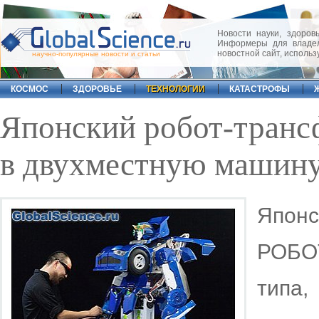
Новости науки, здоровь
Информеры для владел
новостной сайт, исполь
научно-популярные новости и статьи
КОСМОС
ЗДОРОВЬЕ
ТЕХНОЛОГИИ
КАТАСТРОФЫ
Японский робот-транс
в двухместную машин
Япон
РОБО
типа,