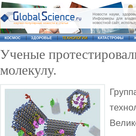
Новости науки, здоровь
Информеры для владел
новостной сайт, исполь
научно-популярные новости и статьи
КОСМОС
ЗДОРОВЬЕ
ТЕХНОЛОГИИ
КАТАСТРОФЫ
Ученые протестировал
молекулу.
Гру
техн
Велик