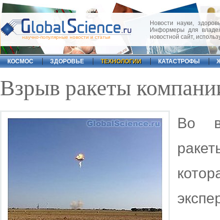
Новости науки, здоровь
Информеры для владел
новостной сайт, исполь
научно-популярные новости и статьи
КОСМОС
ЗДОРОВЬЕ
ТЕХНОЛОГИИ
КАТАСТРОФЫ
Взрыв ракеты компани
Во в
ракет
кото
эксп