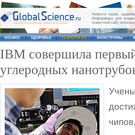
Новости науки, здоровь
Информеры для владел
новостной сайт, исполь
научно-популярные новости и статьи
КОСМОС
ЗДОРОВЬЕ
ТЕХНОЛОГИИ
КАТАСТРОФЫ
IBM совершила первый
углеродных нанотрубо
Учен
дости
чипов