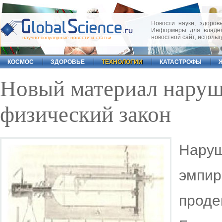
Новости науки, здоровь
Информеры для владел
новостной сайт, исполь
научно-популярные новости и статьи
КОСМОС
ЗДОРОВЬЕ
ТЕХНОЛОГИИ
КАТАСТРОФЫ
Новый материал наруш
физический закон
Нару
эмпи
прод