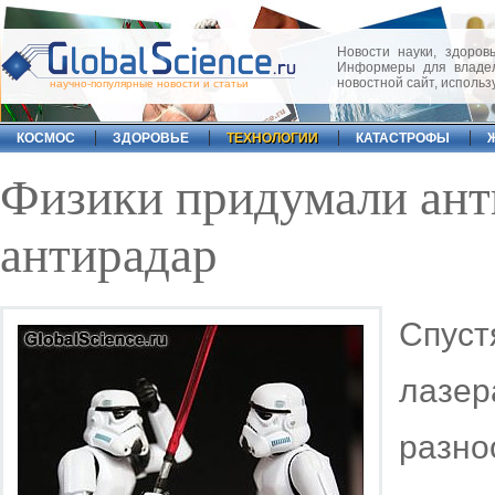
Новости науки, здоровь
Информеры для владел
новостной сайт, исполь
научно-популярные новости и статьи
КОСМОС
ЗДОРОВЬЕ
ТЕХНОЛОГИИ
КАТАСТРОФЫ
Физики придумали ант
антирадар
Спус
лазе
разно