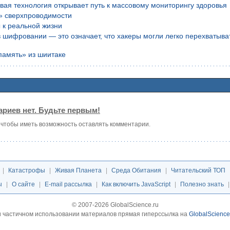
вая технология открывает путь к массовому мониторингу здоровья
» сверхпроводимости
 к реальной жизни
шифровании — это означает, что хакеры могли легко перехватыва
память» из шиитаке
риев нет. Будьте первым!
, чтобы иметь возможность оставлять комментарии.
|
Катастрофы
|
Живая Планета
|
Среда Обитания
|
Читательский ТОП
ы
|
О сайте
|
E-mail рассылка
|
Как включить JavaScript
|
Полезно знать
© 2007-2026 GlobalScience.ru
 частичном использовании материалов прямая гиперссылка на
GlobalScience