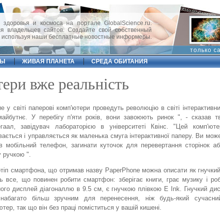
 здоровья и космоса на портале GlobalScience.ru.
 владельцев сайтов. Создайте свой собственный
, используя наши бесплатные новостные информеры.
только с
ФЫ
ЖИВАЯ ПЛАНЕТА
СРЕДА ОБИТАНИЯ
тери вже реальність
е у світі паперові комп'ютери проведуть революцію в світі інтерактивни
айбутнє. У перебігу п'яти років, вони завоюють ринок ", - сказав 
гаал, завідувач лабораторією в університеті Квінс. "Цей комп'юте
вається і управляється як маленька смуга інтерактивної паперу. Ви мож
в мобільний телефон, загинати куточок для перевертання сторінок а
 ручкою ".
тіп смартфона, що отримав назву PaperPhone можна описати як гнучкий 
ь все, що повинен робити смартфон: зберігає книги, грає музику і роб
ого дисплей діагоналлю в
9.5 см
, є гнучкою плівкою E Ink. Гнучкий ди
 набагато більш зручним для перенесення, ніж будь-який сучасни
ютер, так що він без праці поміститься у вашій кишені.