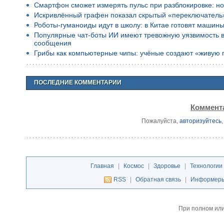
Смартфон сможет измерять пульс при разблокировке: но
Искривлённый графен показал скрытый «переключатель
Роботы-гуманоиды идут в школу: в Китае готовят машины
Популярные чат-боты ИИ имеют тревожную уязвимость в 
сообщения
Грибы как компьютерные чипы: учёные создают «живую 
ПОСЛЕДНИЕ КОММЕНТАРИИ
Коммента
Пожалуйста,
авторизуйтесь
Главная
|
Космос
|
Здоровье
|
Технологии
RSS
|
Обратная связь
|
Информер
При полном или