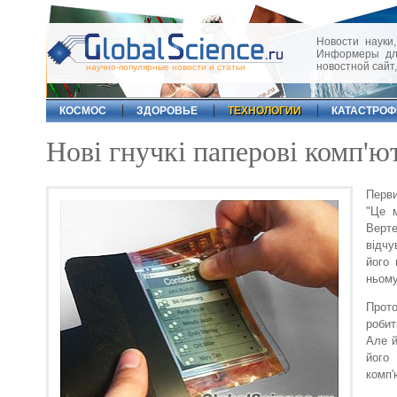
Новости науки,
Информеры для
новостной сайт
научно-популярные новости и статьи
КОСМОС
ЗДОРОВЬЕ
ТЕХНОЛОГИИ
КАТАСТРО
Нові гнучкі паперові комп'ю
Перви
"Це м
Верте
відчу
його 
ньому
Прото
робит
Але й
його
комп'