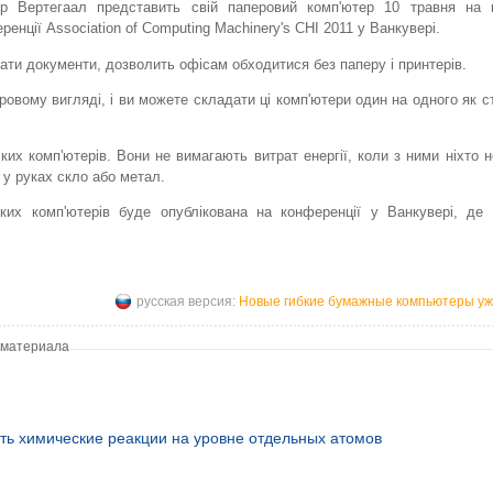
ор Вертегаал представить свій паперовий комп'ютер 10 травня на к
ренції Association of Computing Machinery's CHI 2011 у Ванкувері.
вати документи, дозволить офісам обходитися без паперу і принтерів.
ровому вигляді, і ви можете складати ці комп'ютери один на одного як с
их комп'ютерів. Вони не вимагають витрат енергії, коли з ними ніхто н
 у руках скло або метал.
ких комп'ютерів буде опублікована на конференції у Ванкувері, де 
русская версия:
Новые гибкие бумажные компьютеры уж
 материала
ть химические реакции на уровне отдельных атомов