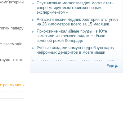
омп'ютерній
Спутниковые мегасозвездия могут стать
«нерегулируемым геоинженерным
экспериментом»
Антарктический ледник Хектория отступил
на 25 километров всего за 15 месяцев
топку паперу
Ярко-синие «калийные пруды» в Юте
заметили из космоса рядом с тёмно-
зелёной рекой Колорадо
е взаємодіє.
Учёные создали самую подробную карту
нейронных дендритов в мозге мыши
група також
Еще
е реальность