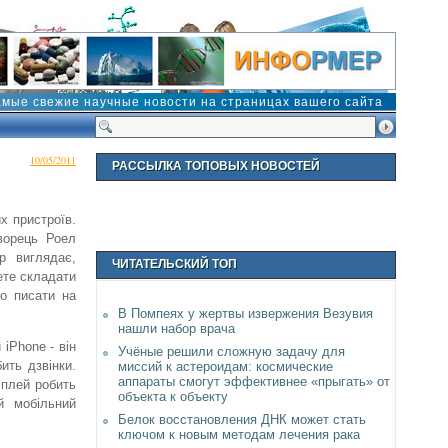
амые свежие научные новости на страницах вашего сайта
10/05/2011
РАССЫЛКА ТОПОВЫХ НОВОСТЕЙ
х пристроїв.
творець Роел
р виглядає,
ЧИТАТЕЛЬСКИЙ ТОП
ете складати
бо писати на
В Помпеях у жертвы извержения Везувия
нашли набор врача
iPhone - він
Учёные решили сложную задачу для
ить дзвінки.
миссий к астероидам: космические
аппараты смогут эффективнее «прыгать» от
сплей робить
объекта к объекту
й мобільний
Белок восстановления ДНК может стать
ключом к новым методам лечения рака