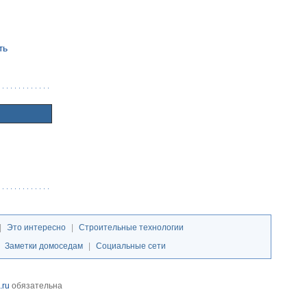
ть
|
Это интересно
|
Строительные технологии
|
Заметки домоседам
|
Социальные сети
.ru
обязательна