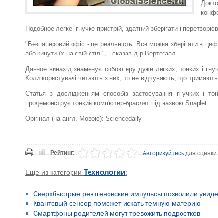
Докт
конфе
Подобное легке, гнучке пристрій, здатний зберігати і перетворю
"Безпаперовий офіс - це реальність. Все можна зберігати в циф
або кинути їх на свій стіл ", - сказав д-р Вертегаал.
Данное винахід знаменує собою еру дуже легких, тонких і гнучк
Коли користувачі читають з них, то не відчувають, що тримають
Статья з дослідженням способів застосування гнучких і тон
продемонструє тонкий комп'ютер-браслет під назвою Snaplet.
Орігінал (на англ. Мовою): Sciencedaily
Рейтинг:
Авторизуйтесь
для оценки
Еще из категории
Технологии
:
Сверхбыстрые рентгеновские импульсы позволили увиде
Квантовый сенсор поможет искать темную материю
Смартфоны родителей могут тревожить подростков