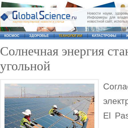
Новости науки, здоровь
Информеры для владел
новостной сайт, исполь
научно-популярные новости и статьи
КОСМОС
ЗДОРОВЬЕ
ТЕХНОЛОГИИ
КАТАСТРОФЫ
Солнечная энергия ста
угольной
Согла
элект
El Pas