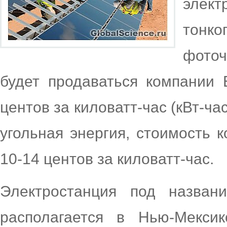
эле
тонко
фото
будет продаваться компании E
центов за киловатт-час (кВт-ча
угольная энергия, стоимость 
10-14 центов за киловатт-час.
Электростанция под назван
располагается в Нью-Мекси