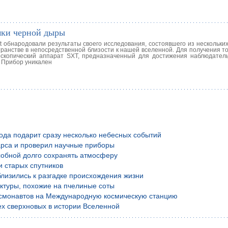
мки черной дыры
t обнародовали результаты своего исследования, состоявшего из нескольки
ранстве в непосредственной близости к нашей вселенной. Для получения т
скопический аппарат SXT, предназначенный для достижения наблюдател
 Прибор уникален
года подарит сразу несколько небесных событий
рса и проверил научные приборы
обной долго сохранять атмосферу
и старых спутников
лизились к разгадке происхождения жизни
уктуры, похожие на пчелиные соты
осмонавтов на Международную космическую станцию
х сверхновых в истории Вселенной