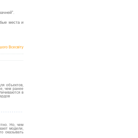
рачней".
бые места и
шого Всесвіту
ля объектов,
е, чем ранее
еличиваются в
ардов
тно. Но, чем
вают модели,
то оказывать