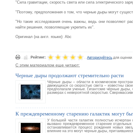
"Сила гравитации, скорость света или сила электрического зар
"Поэтому, предположения о том, что черные дыры могут сущест
"Но такие исследования очень важны, ведь они позволяют ра
найти решения, позволяющие укрепить их".
Оригинал (на англ. языке): Abc
Рейтинг:
Авторизуйтесь
для оценки
С этим материалом еще читают:
Черные дыры продолжают стремительно расти
Чёрные дыры – области в космическом простра
движущихся со скоростью света – известны сво
предполагали ученые. Гигантские чёрные дыры, б
размерах с невероятной скоростью. Сверхмассив
К преждевременному старению галактик могут бы
У большей части галактик полностью исчерпан 
вызвано преждевременное старение отдельных 
останавливается процесс рождения новых звезд
влияние на это могут черные дыры, притаившиеся