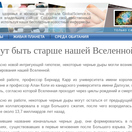
 здоровья и космоса на портале GlobalScience.ru.
 владельцев сайтов. Создайте свой собственный
, используя наши бесплатные новостные информеры.
только с
ФЫ
ЖИВАЯ ПЛАНЕТА
СРЕДА ОБИТАНИЯ
ут быть старше нашей Вселенно
сно новой интригующей гипотезе, некоторые черные дыры могли возни
ирования нашей Вселенной.
оей работе, профессор Бернард Карр из университета имени корол
не и профессор Алан Коли из канадского университета имени Далхузи,
ь, согласно которой Вселенная проходит через циклы рождений и смерт
сно их работе, некоторые черные дыры могут остаться от предыдуще
рая коллапсировала в ходе Большого сжатия, после чего возродилас
е около 13,7 миллиардов лет назад.
чившие название изначальных черных дыр, они формировались в г
иях, существовавших в первые мгновения после Большого взрыва. Эт