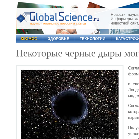
Новости науки,
Информеры для
новостной сайт
научно-популярные новости и статьи
КОСМОС
ЗДОРОВЬЕ
ТЕХНОЛОГИИ
КАТАСТРО
Некоторые черные дыры мог
Согла
форм
в св
Лондо
модел
Согла
кото
взрыв
Полу
услов