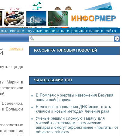
амые свежие научные новости на страницах вашего сайта
й
10/05/2011
РАССЫЛКА ТОПОВЫХ НОВОСТЕЙ
кнуть еще до
ЧИТАТЕЛЬСКИЙ ТОП
евы Марии в
 представили
ей.
В Помпеях у жертвы извержения Везувия
нашли набор врача
й Вселенной,
Белок восстановления ДНК может стать
ь в Большом
ключом к новым методам лечения рака
Учёные решили сложную задачу для
миссий к астероидам: космические
иперплотных
аппараты смогут эффективнее «прыгать» от
о делает их
объекта к объекту