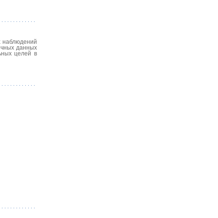
х наблюдений
очных данных
ьных целей в