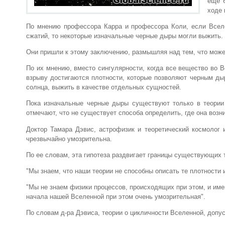
еще 
ходе 
По мнению профессора Карра и профессора Коли, если Всел
сжатий, то некоторые изначальные черные дыры могли выжить.
Они пришли к этому заключению, размышляя над тем, что може
По их мнению, вместо сингулярности, когда все вещество во 
взрыву достигаются плотности, которые позволяют черным ды
солнца, выжить в качестве отдельных сущностей.
Пока изначальные черные дыры существуют только в теории
отмечают, что не существует способа определить, где она возн
Доктор Тамара Дэвис, астрофизик и теоретический космолог и
чрезвычайно умозрительна.
По ее словам, эта гипотеза раздвигает границы существующих 
"Мы знаем, что наши теории не способны описать те плотности 
"Мы не знаем физики процессов, происходящих при этом, и им
начала нашей Вселенной при этом очень умозрительная".
По словам д-ра Дэвиса, теории о цикличности Вселенной, доп