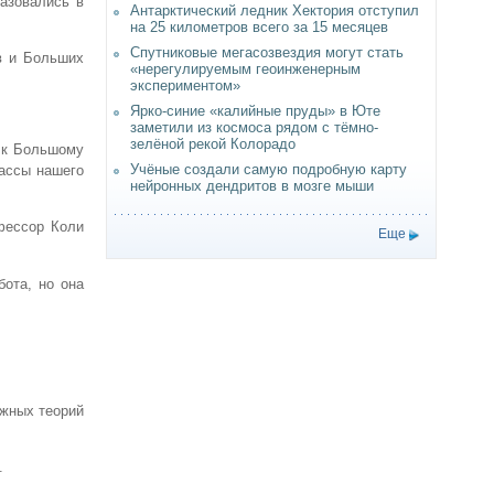
азовались в
Антарктический ледник Хектория отступил
на 25 километров всего за 15 месяцев
Спутниковые мегасозвездия могут стать
в и Больших
«нерегулируемым геоинженерным
экспериментом»
Ярко-синие «калийные пруды» в Юте
заметили из космоса рядом с тёмно-
зелёной рекой Колорадо
я к Большому
Учёные создали самую подробную карту
массы нашего
нейронных дендритов в мозге мыши
фессор Коли
Еще
бота, но она
ожных теорий
.