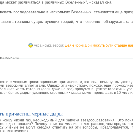
яда может различаться в различных Вселенных", - сказал она.
вовать последовательно в нескольких Вселенных, становятся еще приз
сширять границы существующих теорий, что позволяет обнаружить сла
українська версія:
Деякі чорні діри можуть бути старше на
 материала
нстве с мощным гравитационным притяжением, которые неминуемы даже д
ими зверскими аппетитами. Однако эти «монстры», похоже, ещё прожорливе
ольшая часть которых (если даже не все) прячутся в центре галактик и ув
ные чёрные дыры чудовищно огромны, их масса может превышать в 10 милли
ть причастны черные дыры
к концу жизни газ, необходимый для запуска звездообразования. Это поня
молодых галактик? Почему в них на миллионы лет раньше, чем предсказы
? Ученые не могут сегодня ответить на эти вопросы. Предполагается, ч
 в галактических