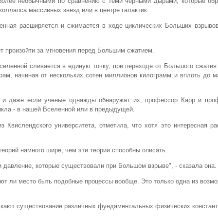
более необычными по сравнению с теми черными дырами, которые обр
коллапса массивных звезд или в центре галактик.
енная расширяется и сжимается в ходе циклических Больших взрыво
т произойти за мгновения перед Большим сжатием.
Вселенной сливается в единую точку, при переходе от Большого сжати
рам, начиная от нескольких сотен миллионов килограмм и вплоть до 
 и даже если ученые однажды обнаружат их, профессор Карр и про
икла - в нашей Вселенной или в предыдущей.
з Квислендского университета, отметила, что хотя это интересная ра
теорий намного шире, чем эти теории способны описать.
и давление, которые существовали при Большом взрыве", - сказала она.
еют ли место быть подобные процессы вообще. Это только одна из возм
ускают существование различных фундаментальных физических констант