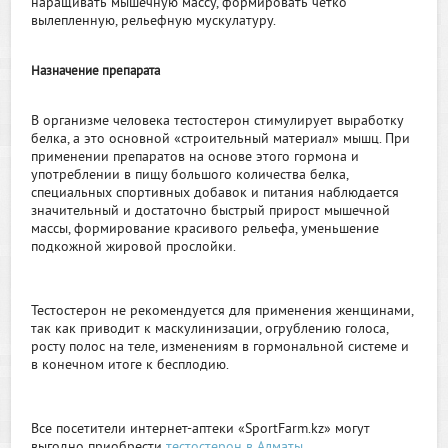
наращивать мышечную массу, формировать четко
вылепленную, рельефную мускулатуру.
Назначение препарата
В организме человека тестостерон стимулирует выработку
белка, а это основной «строительный материал» мышц. При
применении препаратов на основе этого гормона и
употреблении в пищу большого количества белка,
специальных спортивных добавок и питания наблюдается
значительный и достаточно быстрый прирост мышечной
массы, формирование красивого рельефа, уменьшение
подкожной жировой прослойки.
Тестостерон не рекомендуется для применения женщинами,
так как приводит к маскулинизации, огрублению голоса,
росту полос на теле, изменениям в гормональной системе и
в конечном итоге к бесплодию.
Все посетители интернет-аптеки «SportFarm.kz» могут
выгодно приобрести
тестостерон в Алматы
.