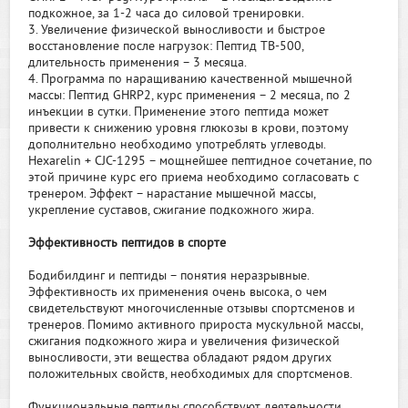
подкожное, за 1-2 часа до силовой тренировки.
3. Увеличение физической выносливости и быстрое
восстановление после нагрузок: Пептид ТВ-500,
длительность применения – 3 месяца.
4. Программа по наращиванию качественной мышечной
массы: Пептид GHRP2, курс применения – 2 месяца, по 2
инъекции в сутки. Применение этого пептида может
привести к снижению уровня глюкозы в крови, поэтому
дополнительно необходимо употреблять углеводы.
Hexarelin + CJC-1295 – мощнейшее пептидное сочетание, по
этой причине курс его приема необходимо согласовать с
тренером. Эффект – нарастание мышечной массы,
укрепление суставов, сжигание подкожного жира.
Эффективность пептидов в спорте
Бодибилдинг и пептиды – понятия неразрывные.
Эффективность их применения очень высока, о чем
свидетельствуют многочисленные отзывы спортсменов и
тренеров. Помимо активного прироста мускульной массы,
сжигания подкожного жира и увеличения физической
выносливости, эти вещества обладают рядом других
положительных свойств, необходимых для спортсменов.
Функциональные пептиды способствуют деятельности