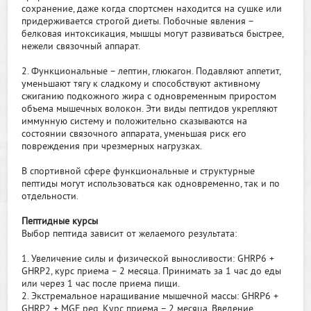
сохранение, даже когда спортсмен находится на сушке или
придерживается строгой диеты. Побочные явления –
белковая интоксикация, мышцы могут развиваться быстрее,
нежели связочный аппарат.
2. Функциональные – лептин, глюкагон. Подавляют аппетит,
уменьшают тягу к сладкому и способствуют активному
сжиганию подкожного жира с одновременным приростом
объема мышечных волокон. Эти виды пептидов укрепляют
иммунную систему и положительно сказываются на
состоянии связочного аппарата, уменьшая риск его
повреждения при чрезмерных нагрузках.
В спортивной сфере функциональные и структурные
пептиды могут использоваться как одновременно, так и по
отдельности.
Пептидные курсы
Выбор пептида зависит от желаемого результата:
1. Увеличение силы и физической выносливости: GHRP6 +
GHRP2, курс приема – 2 месяца. Принимать за 1 час до еды
или через 1 час после приема пищи.
2. Экстремальное наращивание мышечной массы: GHRP6 +
GHRP2 + MGF peg. Курс приема – 2 месяца. Введение