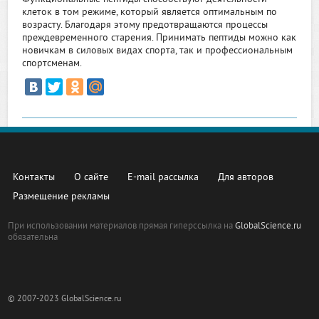
клеток в том режиме, который является оптимальным по
возрасту. Благодаря этому предотвращаются процессы
преждевременного старения. Принимать пептиды можно как
новичкам в силовых видах спорта, так и профессиональным
спортсменам.
Контакты
О сайте
E-mail рассылка
Для авторов
Размещение рекламы
При использовании материалов прямая гиперссылка на
GlobalScience.ru
обязательна
© 2007-2023 GlobalScience.ru