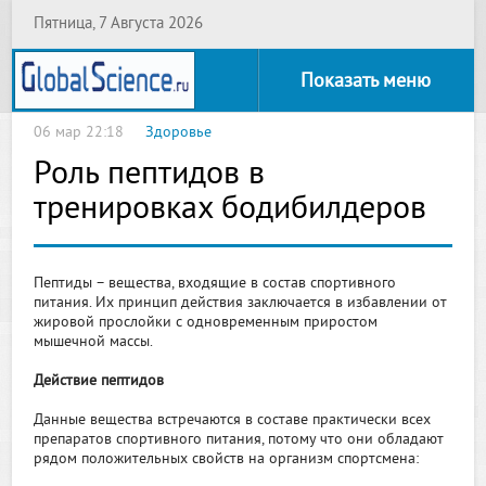
Пятница, 7 Августа 2026
Показать меню
06 мар 22:18
Здоровье
Роль пептидов в
тренировках бодибилдеров
Пептиды – вещества, входящие в состав спортивного
питания. Их принцип действия заключается в избавлении от
жировой прослойки с одновременным приростом
мышечной массы.
Действие пептидов
Данные вещества встречаются в составе практически всех
препаратов спортивного питания, потому что они обладают
рядом положительных свойств на организм спортсмена: