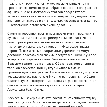
можно как прогуливаясь по московским улицам, так и
просто сев за компьютер и набрав в поиске – «театральная
афиша». Анонсы московских театров предложат все
запланированные спектакли и концерты. Вы увидите самых
знаменитых актеров и актрис, самых известных музыкантов
и непременно останетесь очень довольны!
Самые интересные пьесы и постановки могут предложить
лучшие театры москвы, например Большой Театр. Но не
стоит пренебрегать и менее знаменитыми храмами
настоящего искусства. Как говорят: «Мал золотник, да
дорог». Также и малые театральные учреждения могут
достойно прославиться своими представлениями. А уж про
актеров и говорить не стоит. Они замечательны как в
Большом театре, так и в малых. Образность современных
творцов отечественной культуры удивляет даже
приезжающих иностранцев. Но все же выбирать культурное
учреждение все равно вам. Именно вам решать, что будет
ближе к душе: восторженные голоса актрис на знаменитом
спектакле или знакомые звуки гитары на концерте
Александра Розенбаума.
Воскресный вечер вы можете посвятить семейному отдыху
вместе с детьми. Московские театры и в этом случае помогут
вам определиться с выбором интересной детской