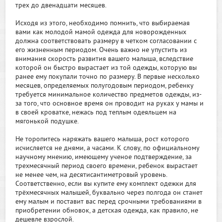
трех до двенадцати месяцев.
Исходя из этого, необходимо помнить, что выбираемая
вами как молодой мамой одежда для новорожденных
должна соответствовать размеру в четком согласовании с
его жизненным периодом. Очень важно не упустить из
внимания скорость развития вашего малыша, вследствие
которой он быстро вырастает из той одежды, которую вы
ранее ему покупали точно по размеру. В первые несколько
месяцев, определяемых полугодовым периодом, ребенку
требуется минимальное количество предметов одежды, из-
за того, что основное время он проводит на руках у мамы и
в своей кроватке, нежась под теплым одеяльцем на
мягонькой подушке.
Не торопитесь наряжать вашего малыша, рост которого
исчисляется не днями, а часами. К слову, по официальному
научному мнению, имеющему ученое подтверждение, за
трехмесячный период своего времени, ребенок вырастает
не менее чем, на десятисантиметровый уровень.
Соответственно, если вы купите ему комплект одежки для
трёхмесячных малышей, буквально через полгода он станет
ему малым и поставит вас перед срочными требованиями в
приобретении обновок, а детская одежда, как правило, не
дешевле взрослой.