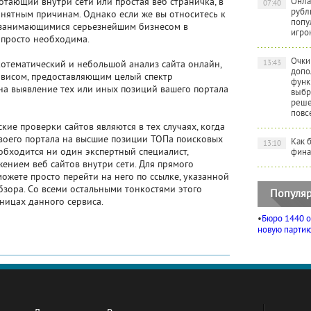
ботающий внутри сети или простая веб страничка, в
Онла
07:40
рубл
онятным причинам. Однако если же вы относитесь к
попу
, занимающимися серьезнейшим бизнесом в
игро
 просто необходима.
Очки
13:43
котематический и небольшой анализ сайта онлайн,
допо
рвисом, предоставляющим целый спектр
функ
на выявление тех или иных позиций вашего портала
выбр
реше
повс
е проверки сайтов являются в тех случаях, когда
своего портала на высшие позиции ТОПа поисковых
Как 
13:10
 обходится ни один экспертный специалист,
фина
нием веб сайтов внутри сети. Для прямого
ожете просто перейти на него по ссылке, указанной
бзора. Со всеми остальными тонкостями этого
Популяр
аницах данного сервиса.
•
Бюро 1440 о
новую партию 