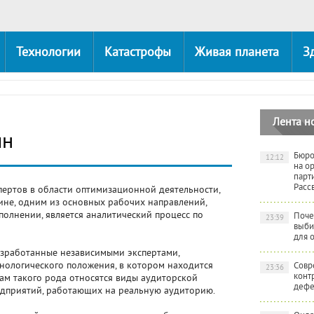
Технологии
Катастрофы
Живая планета
З
Лента н
йн
Бюро
12:12
на о
парт
Расс
ертов в области оптимизационной деятельности,
не, одним из основных рабочих направлений,
олнении, является аналитический процесс по
Поче
23:39
выби
для 
азработанные независимыми экспертами,
ологического положения, в котором находится
Совр
23:36
конт
ам такого рода относятся виды аудиторской
дефе
едприятий, работающих на реальную аудиторию.