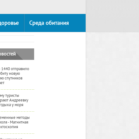
доровье
Среда обитания
овостей
 1440 отправило
рбиту новую
ию спутников
вет
му туристы
рают Андреевку
отдыха у моря
еменные методы
роля - Магнитная
ктоскопия