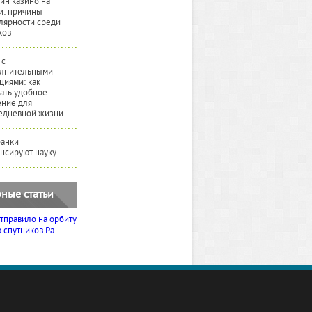
йн казино на
и: причины
лярности среди
ков
 с
лнительными
циями: как
ать удобное
ние для
едневной жизни
банки
нсируют науку
ные статьи
тправило на орбиту
спутников Ра ...