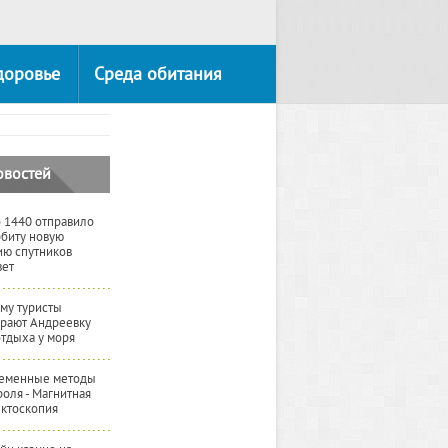
доровье
Среда обитания
овостей
 1440 отправило
рбиту новую
ию спутников
вет
му туристы
рают Андреевку
отдыха у моря
еменные методы
роля - Магнитная
ктоскопия