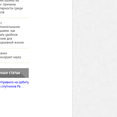
йн казино на
и: причины
лярности среди
ков
 с
лнительными
циями: как
ать удобное
ние для
едневной жизни
банки
нсируют науку
ные статьи
тправило на орбиту
спутников Ра ...