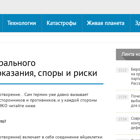
Технологии
Катастрофы
Живая планета
З
Лента н
рального
Бюро
казания, споры и риски
12:12
на о
парт
Расс
творение... Сам термин уже давно вызывает
Поче
23:39
сторонников и противников, и у каждой стороны
выби
 ЭКО читайте ниже.
для 
Совр
23:36
это?
конт
дефе
творение) включает в себя соединение яйцеклетки