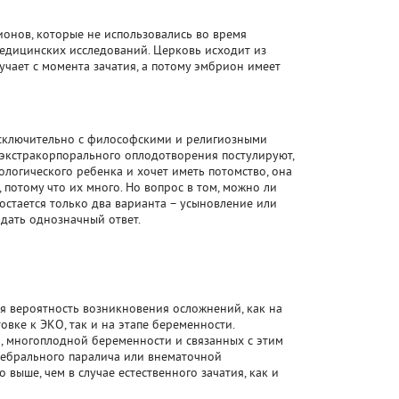
онов, которые не использовались во время
медицинских исследований. Церковь исходит из
учает с момента зачатия, а потому эмбрион имеет
исключительно с философскими и религиозными
 экстракорпорального оплодотворения постулируют,
ологического ребенка и хочет иметь потомство, она
потому что их много. Но вопрос в том, можно ли
 остается только два варианта – усыновление или
 дать однозначный ответ.
ая вероятность возникновения осложнений, как на
овке к ЭКО, так и на этапе беременности.
, многоплодной беременности и связанных с этим
ребрального паралича или внематочной
выше, чем в случае естественного зачатия, как и