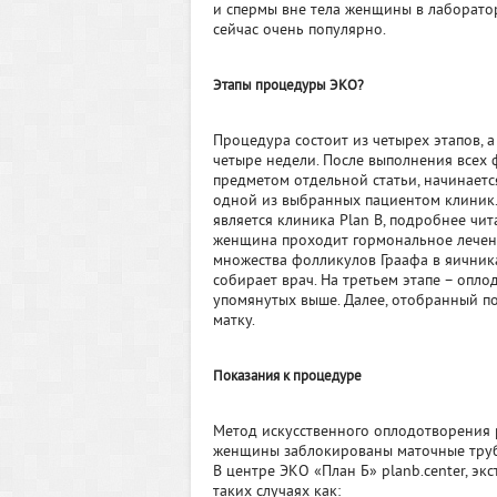
и спермы вне тела женщины в лаборато
сейчас очень популярно.
Этапы процедуры ЭКО?
Процедура состоит из четырех этапов, 
четыре недели. После выполнения всех ф
предметом отдельной статьи, начинаетс
одной из выбранных пациентом клиник.
является клиника Plan B, подробнее чит
женщина проходит гормональное лечени
множества фолликулов Граафа в яичника
собирает врач. На третьем этапе – опл
упомянутых выше. Далее, отобранный 
матку.
Показания к процедуре
Метод искусственного оплодотворения ре
женщины заблокированы маточные труб
В центре ЭКО «План Б» planb.center, э
таких случаях как: