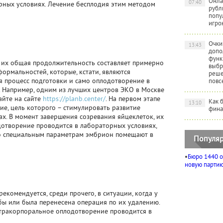
Онла
07:40
рных условиях. Лечение бесплодия этим методом
рубл
попу
игро
Очки
13:43
допо
функ
а их общая продолжительность составляет примерно
выбр
ормальностей, которые, кстати, являются
реше
я процесс подготовки и само оплодотворение в
повс
 Например, одним из лучших центров ЭКО в Москве
айте на сайте
https://planb.center/
. На первом этапе
Как 
13:10
е, цель которого – стимулировать развитие
фина
х. В момент завершения созревания яйцеклеток, их
одотворение проводится в лабораторных условиях,
по специальным параметрам эмбрион помещают в
Популяр
•
Бюро 1440 о
новую партию 
комендуется, среди прочего, в ситуации, когда у
ы или была перенесена операция по их удалению.
кстракорпоральное оплодотворение проводится в