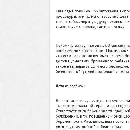
Еще одна причина – уничтожение эмбри
процедуры, или их использование для 
того, что бессмертную душу человек пол
точно такие же права, как и взрослый.
Полемика вокруг метода ЭКО связана 
проблемами? Конечно, нет. Противники
что если пара не может иметь своего би
должна усыновить брошенного ребенка, 
такое навязывать? Если есть бесплодие,
бездетность? Тут действительно сложно
Дети из пробирки
Дело в том, что существует определенн
этапе гормональной терапии при подгот
Существует риск беременности двойней
осложнений, в т.ч. повышенный риск це
беременности. Риск выкидыша несколько 
риск внутриутробной гибели плода.