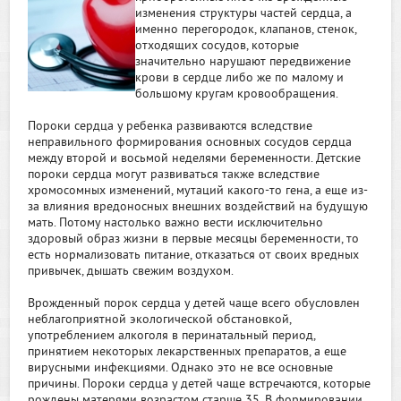
изменения структуры частей сердца, а
именно перегородок, клапанов, стенок,
отходящих сосудов, которые
значительно нарушают передвижение
крови в сердце либо же по малому и
большому кругам кровообращения.
Пороки сердца у ребенка развиваются вследствие
неправильного формирования основных сосудов сердца
между второй и восьмой неделями беременности. Детские
пороки сердца могут развиваться также вследствие
хромосомных изменений, мутаций какого-то гена, а еще из-
за влияния вредоносных внешних воздействий на будущую
мать. Потому настолько важно вести исключительно
здоровый образ жизни в первые месяцы беременности, то
есть нормализовать питание, отказаться от своих вредных
привычек, дышать свежим воздухом.
Врожденный порок сердца у детей чаще всего обусловлен
неблагоприятной экологической обстановкой,
употреблением алкоголя в перинатальный период,
принятием некоторых лекарственных препаратов, а еще
вирусными инфекциями. Однако это не все основные
причины. Пороки сердца у детей чаще встречаются, которые
рождены матерями возрастом старше 35. В формировании