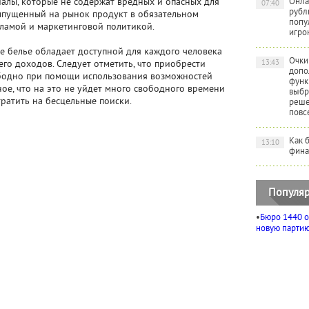
алы, которые не содержат вредных и опасных для
Онла
07:40
рубл
ыпущенный на рынок продукт в обязательном
попу
ламой и маркетинговой политикой.
игро
ое белье обладает доступной для каждого человека
Очки
13:43
его доходов. Следует отметить, что приобрести
допо
бодно при помощи использования возможностей
функ
ное, что на это не уйдет много свободного времени
выбр
тратить на бесцельные поиски.
реше
повс
Как 
13:10
фина
Популяр
•
Бюро 1440 о
новую партию 