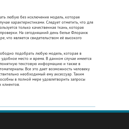
зать любую без исключения модель, которая
учае характеристиками. Следует отметить, что для
ользуется только качественная ткань, которая
 проверки. На сегодняшний день белье Флоранж
ре, что является свидетельством её высокого
ободно подобрать любую модель, которая в
удобное место и время. В данном случае имеется
и понятную текстовую информацию и также в
оматериалы. Все это дает возможность человеку
ствительно необходимый ему аксессуар. Таким
особны в полной мере удовлетворить запросы
 клиентов.