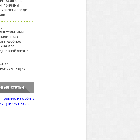
йн казино на
и: причины
лярности среди
ков
 с
лнительными
циями: как
ать удобное
ние для
едневной жизни
банки
нсируют науку
ные статьи
тправило на орбиту
спутников Ра ...