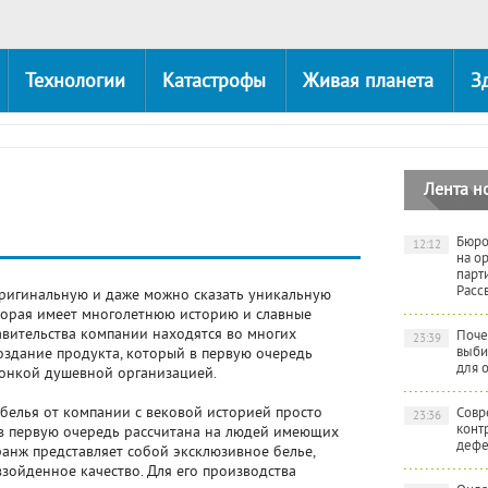
Технологии
Катастрофы
Живая планета
З
Лента н
Бюро
12:12
на о
парт
Расс
ригинальную и даже можно сказать уникальную
оторая имеет многолетнюю историю и славные
тавительства компании находятся во многих
Поче
23:39
выби
оздание продукта, который в первую очередь
для 
онкой душевной организацией.
белья от компании с вековой историей просто
Совр
23:36
конт
в первую очередь рассчитана на людей имеющих
дефе
ранж представляет собой эксклюзивное белье,
зойденное качество. Для его производства