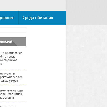
доровье
Среда обитания
овостей
 1440 отправило
рбиту новую
ию спутников
вет
му туристы
рают Андреевку
отдыха у моря
еменные методы
роля - Магнитная
ктоскопия