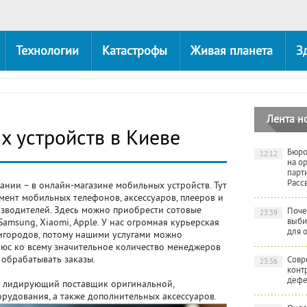
Технологии
Катастрофы
Живая планета
З
Лента н
 устройств в Киеве
Бюро
12:12
на о
парт
Расс
ании – в онлайн-магазине мобильных устройств. Тут
мент мобильных телефонов, аксессуаров, плееров и
зводителей. Здесь можно приобрести сотовые
Поче
23:39
выби
amsung, Xiaomi, Apple. У нас огромная курьерская
для 
ригородов, потому нашими услугами можно
Плюс ко всему значительное количество менеджеров
 обрабатывать заказы.
Совр
23:36
конт
дефе
о лидирующий поставщик оригинальной,
рудования, а также дополнительных аксессуаров.