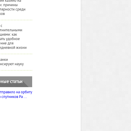
йн казино на
и: причины
лярности среди
ков
 с
лнительными
циями: как
ать удобное
ние для
едневной жизни
банки
нсируют науку
ные статьи
тправило на орбиту
спутников Ра ...