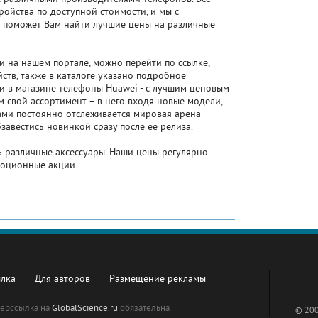
ройства по доступной стоимости, и мы с
н поможет Вам найти лучшие цены на различные
 на нашем портале, можно перейти по ссылке,
ств, также в каталоге указано подробное
и в магазине телефоны Huawei - с лучшим ценовым
 свой ассортимент – в него входя новые модели,
ами постоянно отслеживается мировая арена
завестись новинкой сразу после её релиза.
ь различные аксессуары. Наши цены регулярно
моционные акции.
ылка
Для авторов
Размещение рекламы
перссылка на
GlobalScience.ru
обязательна
© 200