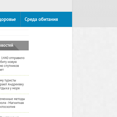
доровье
Среда обитания
овостей
 1440 отправило
рбиту новую
ию спутников
вет
му туристы
рают Андреевку
отдыха у моря
еменные методы
роля - Магнитная
ктоскопия