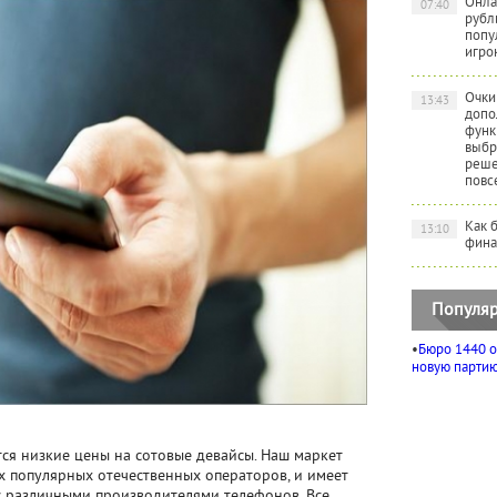
Онла
07:40
рубл
попу
игро
Очки
13:43
допо
функ
выбр
реше
повс
Как 
13:10
фина
Популяр
•
Бюро 1440 о
новую партию 
я низкие цены на сотовые девайсы. Наш маркет
 популярных отечественных операторов, и имеет
 различными производителями телефонов. Все