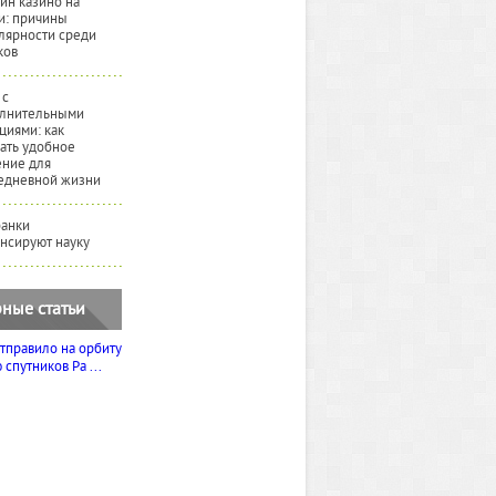
йн казино на
и: причины
лярности среди
ков
 с
лнительными
циями: как
ать удобное
ние для
едневной жизни
банки
нсируют науку
ные статьи
тправило на орбиту
спутников Ра ...