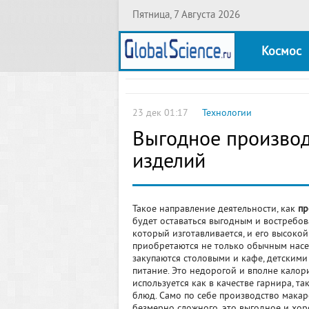
Пятница, 7 Августа 2026
Космос
23 дек 01:17
Технологии
Выгодное произво
изделий
Такое направление деятельности, как
пр
будет оставаться выгодным и востребов
который изготавливается, и его высоко
приобретаются не только обычным насе
закупаются столовыми и кафе, детским
питание. Это недорогой и вполне калор
используется как в качестве гарнира, та
блюд. Само по себе производство макар
безмерно сложного, это выгодное и хо