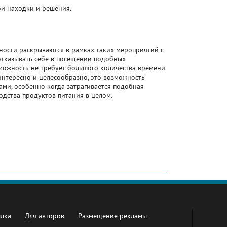
ои находки и решения.
ности раскрываются в рамках таких мероприятий с
 отказывать себе в посещении подобных
зможность не требует большого количества времени
интересно и целесообразно, это возможность
ами, особенно когда затрагивается подобная
одства продуктов питания в целом.
ылка
Для авторов
Размещение рекламы