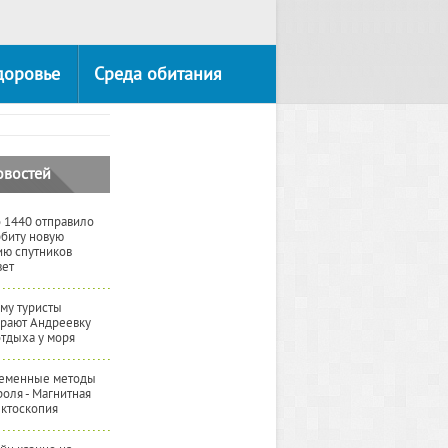
доровье
Среда обитания
овостей
 1440 отправило
рбиту новую
ию спутников
вет
му туристы
рают Андреевку
отдыха у моря
еменные методы
роля - Магнитная
ктоскопия