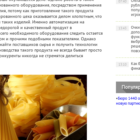
Онла
07:40
рованного оборудования, посредством применения
рубл
попу
ия, потому как приготовление такого продукта
игро
ированного цеха оказывается делом хлопотным, что
и таких изделий. Именно автоматизация на
недорогой и качественный продукт в
Очки
13:43
допо
сего необходимого оборудования следить остается
функ
нтом и прочими подобными показателями. Однако
выбр
найти поставщиков сырья и получить технологии
реше
изводства такого продукта не всегда бывает просто
повс
конкуренты никогда не стремятся делиться
Как 
13:10
фина
Популяр
•
Бюро 1440 о
новую партию 