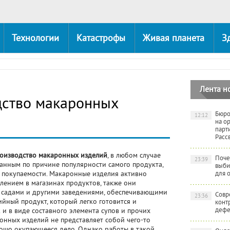
Технологии
Катастрофы
Живая планета
З
Лента н
дство макаронных
Бюро
12:12
на о
парт
Расс
оизводство макаронных изделий
, в любом случае
Поче
23:39
анным по причине популярности самого продукта,
выби
й покупаемости. Макаронные изделия активно
для 
лением в магазинах продуктов, также они
и садами и другими заведениями, обеспечивающими
Совр
23:36
ийный продукт, который легко готовится и
конт
дефе
к и в виде составного элемента супов и прочих
онных изделий не представляет собой чего-то
рошо окупающееся дело. Однако работы в такой