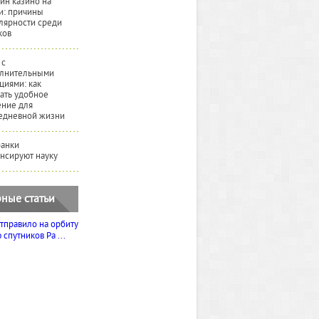
йн казино на
и: причины
лярности среди
ков
 с
лнительными
циями: как
ать удобное
ние для
едневной жизни
банки
нсируют науку
ные статьи
тправило на орбиту
спутников Ра ...