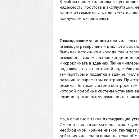
К любым видам холодильных установок 
надежность, простота в эксплуатации, н
одним из самых важных является их эко
наилучшим охладителем.
Охлаждающие установки
или чиллеры п
имеющую реверсивный цикл. Это обознач
быть как источником холода, так и теп
имеющие в своем составе кондиционер
микроклимата в зданиях. Такие чиллер
подключаются к проточной воде. Уличн
температуры и подается в здание. Чилл
различные параметры контроля. При эт
режима. Но такая система контроля темп
которой подобные системы устанавлива
административных учреждениях, а такж
Но, в основном такие
охлаждающие уст
Именно с их помощью вода, используем
необходимой, крайне низкой температур
действия чиллера основан на теплообме