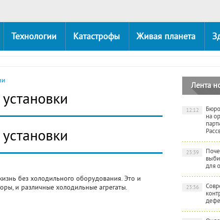
Технологии
Катастрофы
Живая планета
З
ии
Лента н
установки
Бюро
12:12
на о
парт
установки
Расс
Поче
23:39
выби
для 
жизнь без холодильного оборудования. Это и
Совр
ры, и различные холодильные агрегаты.
23:36
конт
дефе