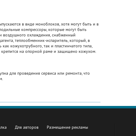
пускаются в виде моноблоков, хотя могут быть и в
олодильные компрессоры, которые могут быть
ли воздушного охлаждения, снабженный
агента, теплообменник-испаритель, который, в
 как кожухотрубного, так и пластинчатого типа,
о крепится на опорной раме и защищено кожухом.
упна для проведения сервиса или ремонта, что
м.
ылка
Для авторов
Размещение рекламы