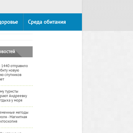
доровье
Среда обитания
овостей
 1440 отправило
рбиту новую
ию спутников
вет
му туристы
рают Андреевку
отдыха у моря
еменные методы
роля - Магнитная
ктоскопия