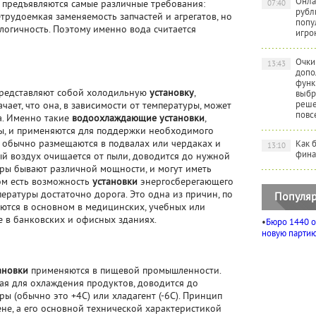
Онла
предъявляются самые различные требования:
07:40
рубл
етрудоемкая заменяемость запчастей и агрегатов, но
попу
логичность. Поэтому именно вода считается
игро
Очки
13:43
допо
функ
редставляют собой холодильную
установку
,
выбр
реше
ает, что она, в зависимости от температуры, может
повс
ла. Именно такие
водоохлаждающие установки
,
ы, и применяются для поддержки необходимого
ы обычно размещаются в подвалах или чердаках и
Как 
13:10
фина
ый воздух очищается от пыли, доводится до нужной
еры бывают различной мощности, и могут иметь
ом есть возможность
установки
энергосберегающего
ературы достаточно дорога. Это одна из причин, по
Популяр
ются в основном в медицинских, учебных или
е в банковских и офисных зданиях.
•
Бюро 1440 о
новую партию 
ановки
применяются в пищевой промышленности.
ая для охлаждения продуктов, доводится до
ы (обычно это +4С) или хладагент (-6С). Принцип
не, а его основной технической характеристикой