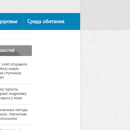
доровье
Среда обитания
овостей
 1440 отправило
рбиту новую
ию спутников
вет
му туристы
рают Андреевку
отдыха у моря
еменные методы
роля - Магнитная
ктоскопия