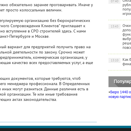
Онла
07:40
жно обязательно заранее проговаривать. Иначе у
рубл
попу
нет просто колоссальных величин.
игро
орегулируемую организацию без бюрократических
ртного Сопровождения Клиентов" приглашает к
Очки
13:43
допо
чно вступление в СРО строителей здесь. С нами
функ
анкт-Петербурге и Москве.
выбр
реше
ный вариант для предприятий получить право на
повс
ьной деятельности по закону. Срочно может
предприниматель, коммерческая организация, у
Как 
13:10
ющая качество всех предоставляемых услуг, а еще
фина
ющих документов, которые требуются, чтоб
Популяр
ашего менеджера профессионала. В Определенных
 иных могут разниться. Данные различия есть в
•
Бюро 1440 о
ой организации. Те или иные требования
новую партию 
ующих актах законодательства.