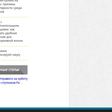
йн казино на
и: причины
лярности среди
ков
 с
лнительными
циями: как
ать удобное
ние для
едневной жизни
банки
нсируют науку
ные статьи
тправило на орбиту
спутников Ра ...