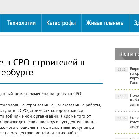
Технологии
Катастрофы
Живая планета
З
Лента н
е в СРО строителей в
Бюро
тербурге
12:12
на о
парт
Расс
данный момент заменена на доступ в СРО.
Поче
23:39
выби
тировочные, строительные, изыскательные работы,
для 
ступить в СРО, стоимость которого зависит
ти той или иной организации, а кроме того от
Совр
23:36
го производить свою последующую деятельность.
конт
дефе
ке - это специальный официальный документ, а
ие на осуществление те или иных работ.