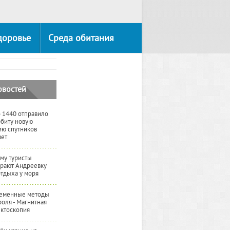
доровье
Среда обитания
овостей
 1440 отправило
рбиту новую
ию спутников
вет
му туристы
рают Андреевку
отдыха у моря
еменные методы
роля - Магнитная
ктоскопия