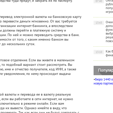
дства туда придут, и забрать их по паспорту.
Онла
07:40
рубл
попу
игро
 перевод электронной валюты на банковскую карту
но перевести деньги мгновенно. От вас требуется
Очки
13:43
анизации интернет-банкинга, а впоследствии
допо
функ
вы должны перейти в платежную систему и
выбр
ции. По ней и можно переводить средства в банк.
реше
симости от того, с каким именно банком вы
повс
 до нескольких суток.
Как 
13:10
фина
товое отделение. Если вы живете в маленьком
, то подобный вариант стоит рассмотреть. Вы
, имя и отчество получателя, код ИНН, а также
Популяр
ете уведомления, по нему происходит выдача
•
Бюро 1440 о
новую партию 
ой валюты и перевода ее в валюту реальную
 если вы работаете в сети интернет, не нужно
сключительно в режиме онлайн. Если вам
да их вывести. Однако имейте в виду, что
роверять. Так как если они не будут совпадать с