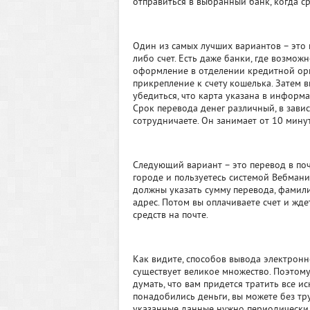
отправиться в выбранный банк, когда сре
Один из самых лучших вариантов – это
либо счет. Есть даже банки, где возмож
оформление в отделении кредитной орг
прикрепление к счету кошелька. Затем 
убедиться, что карта указана в информа
Срок перевода денег различный, в зави
сотрудничаете. Он занимает от 10 минут
Следующий вариант – это перевод в поч
городе и пользуетесь системой Вебмани
должны указать сумму перевода, фамилию
адрес. Потом вы оплачиваете счет и жд
средств на почте.
Как видите, способов вывода электронн
существует великое множество. Поэтому,
думать, что вам придется тратить все и
понадобились деньги, вы можете без тру
указанные данные нужно периодически п