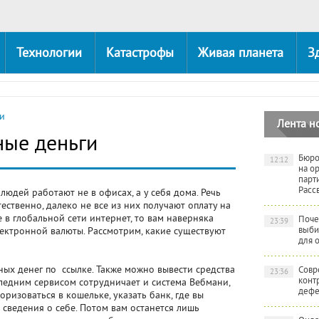
Технологии
Катастрофы
Живая планета
З
и
Лента н
ные деньги
Бюро
12:12
на о
парт
Расс
людей работают не в офисах, а у себя дома. Речь
ественно, далеко не все из них получают оплату на
 в глобальной сети интернет, то вам наверняка
Поче
23:39
выби
ектронной валюты. Рассмотрим, какие существуют
для 
ых денег по ссылке. Также можно вывести средства
Совр
23:36
конт
оследним сервисом сотрудничает и система Вебмани,
дефе
оризоваться в кошельке, указать банк, где вы
е сведения о себе. Потом вам останется лишь