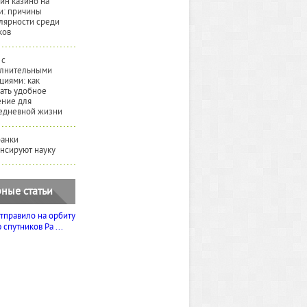
йн казино на
и: причины
лярности среди
ков
 с
лнительными
циями: как
ать удобное
ние для
едневной жизни
банки
нсируют науку
ные статьи
тправило на орбиту
спутников Ра ...