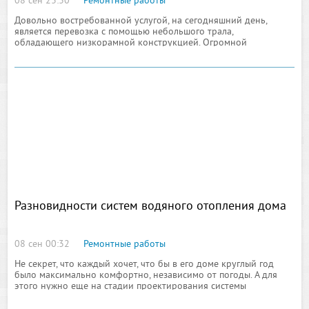
08 сен 23:30
Ремонтные работы
Довольно востребованной услугой, на сегодняшний день,
является перевозка с помощью небольшого трала,
обладающего низкорамной конструкцией. Огромной
популярностью низкорамные тралы и их аналоги пользуются в
среде работы специализированной техники, к примеру, малых
бульдозеров
Разновидности систем водяного отопления дома
08 сен 00:32
Ремонтные работы
Не секрет, что каждый хочет, что бы в его доме круглый год
было максимально комфортно, независимо от погоды. А для
этого нужно еще на стадии проектирования системы
отопления продумать, какие котлы отопления будете
использовать