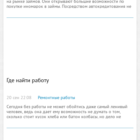
на рынке займов. Они открывают большие возможности по
покупке иномарок в займы. Посредством автокредитования не
нужно долго копить средства на понравившуюся марку, можно
сразу его приобрести
Где найти работу
20 сен 22:08
Ремонтные работы
Сегодня без работы не может обойтись даже самый ленивый
человек, ведь она дает ему возможность не думать о том,
сколько стоит кусок хлеба или батон колбасы, но дело не
только в этом. Некоторые люди настолько привыкают работать,
что просто не в состоянии отказаться от выполнения