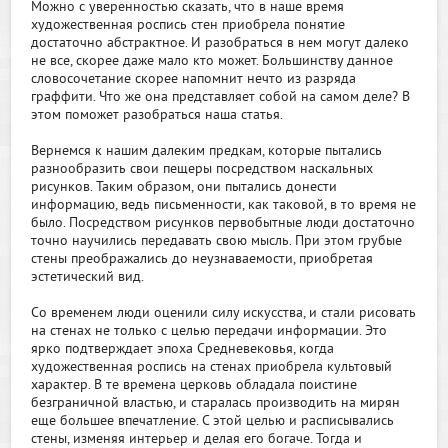
Можно с уверенностью сказать, что в наше время
художественная роспись стен приобрела понятие
достаточно абстрактное. И разобраться в нем могут далеко
не все, скорее даже мало кто может. Большинству данное
словосочетание скорее напомнит нечто из разряда
граффити. Что же она представляет собой на самом деле? В
этом поможет разобраться наша статья.
Вернемся к нашим далеким предкам, которые пытались
разнообразить свои пещеры посредством наскальных
рисунков. Таким образом, они пытались донести
информацию, ведь письменности, как таковой, в то время не
было. Посредством рисунков первобытные люди достаточно
точно научились передавать свою мысль. При этом грубые
стены преображались до неузнаваемости, приобретая
эстетический вид.
Со временем люди оценили силу искусства, и стали рисовать
на стенах не только с целью передачи информации. Это
ярко подтверждает эпоха Средневековья, когда
художественная роспись на стенах приобрела культовый
характер. В те времена церковь обладала поистине
безграничной властью, и старалась производить на мирян
еще большее впечатление. С этой целью и расписывались
стены, изменяя интерьер и делая его богаче. Тогда и