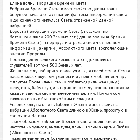
Длина волны вибрации Времени Света.
Вибрация Времени Света имеет свойство длины волны,
берущей начало от активации фантома информации Света
и до конечного импульса Света, отраженной данной
вибрацией.
Деревья ( вибрации Времени Света ), посаженные
ботаником, жили 200 Земных лет ( длина волны вибрации
Времени Света ), генерируя и отражая своим существом
информации ( энергии ) Абсолютного Света, восполняющие
энергии Природы.
Произведения великого композитора вдохновляют
слушателей вот уже 500 Земных лет.
Женщина с душой приготовила ужин для своей семьи. Семья
наслаждалась вкусным ужином и душевным общением друг
с другом. После члены семьи поблагодарили женщину (
жену, мать, бабушку ), и в гармоничном душевном состоянии
каждый занялся своими вечерними делами. Ночной сон
каждого из них был спокойным и сладким.
Человек, ощущающий Любовь к Жизни, имеет свойства
вибрации Абсолютного Света длиною в Жизнь, прожитую в
состоянии Истины.
Таким образом, вибрации Времени Света имеют свойства
частоты импульсов, амплитуды, длины волны энергии Любви
( Абсолютного Света ).
Тяжелые единичные Сознания излучают утяжеленные,