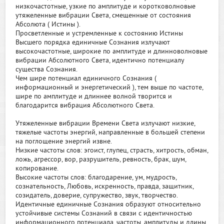
низкочастотные, узкие по амплитуде и коротковолновые
утяжеленные вибрации Света, смещенные от состояния
Абсолюта ( Истины ).
Просветленные и устремленные к состоянию Истины
Высшего порядка единичные Сознания излучают
высокочастотные, широкие по амплитуде и длинноволновые
вибрации Абсолютного Света, идентично потенциалу
существа Сознания.
Чем шире потенциал единичного Сознания (
информационный и энергетический ), тем выше по частоте,
шире по амплитуде и длиннее волной творится и
благодарится вибрация Абсолютного Света.
Утяжеленные вибрации Времени Света излучают низкие,
тяжелые частоты энергий, направленные в большей степени
на поглощение энергий извне.
Низкие частоты слов: эгоист, глупец, страсть, хитрость, обман,
ложь, агрессор, вор, разрушитель, ревность, брак, шум,
копирование.
Высокие частоты слов: благодарение, ум, мудрость,
сознательность, Любовь, искренность, правда, защитник,
созидатель, доверие, супружество, звук, творчество.
Идентичные единичные Сознания образуют относительно
устойчивые системы Сознаний в связи с идентичностью
информационного потенциала, частоты, амплитуды и длины