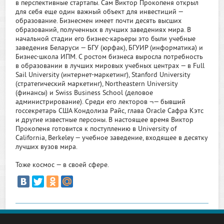
в перспективные стартапы. Сам Виктор Прокопеня открыл
для себя еще один важный объект для инвестиций —
образование. Бизнесмен имеет почти десять высших
образований, полученных в лучших заведениях мира. В
начальной стадии его бизнес-карьеры это были учебные
заведения Беларуси — БГУ (юрфак), БГУИР (информатика) и
Бизнес-школа ИПМ. С ростом бизнеса выросла потребность
в образовании в лучших мировых учебных центрах — в Full
Sail University (интернет-маркетинг), Stanford University
(стратегический маркетинг), Northeastern University
(финансы) и Swiss Business School (деловое
администрирование). Среди его лекторов ¬— бывший
госсекретарь США Кондолиза Райс, глава Oracle Сафра Кэтс
и другие известные персоны. В настоящее время Виктор
Прокопеня готовится к поступлению в University of
California, Berkeley — учебное заведение, входящее в десятку
лучших вузов мира.
Тоже космос — в своей сфере.