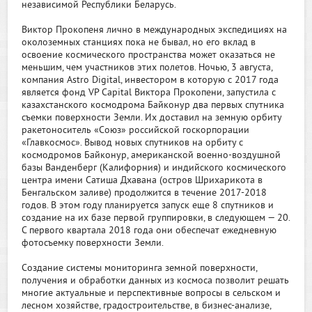
независимой Республики Беларусь.
Виктор Прокопеня лично в международных экспедициях на
околоземных станциях пока не бывал, но его вклад в
освоение космического пространства может оказаться не
меньшим, чем участников этих полетов. Ночью, 3 августа,
компания Astro Digital, инвестором в которую с 2017 года
является фонд VP Capital Виктора Прокопени, запустила с
казахстанского космодрома Байконур два первых спутника
съемки поверхности Земли. Их доставил на земную орбиту
ракетоноситель «Союз» российской госкорпорации
«Главкосмос». Вывод новых спутников на орбиту с
космодромов Байконур, американской военно-воздушной
базы Ванденберг (Калифорния) и индийского космического
центра имени Сатиша Дхавана (остров Шрихарикота в
Бенгальском заливе) продолжится в течение 2017-2018
годов. В этом году планируется запуск еще 8 спутников и
создание на их базе первой группировки, в следующем — 20.
С первого квартала 2018 года они обеспечат ежедневную
фотосъемку поверхности Земли.
Создание системы мониторинга земной поверхности,
получения и обработки данных из космоса позволит решать
многие актуальные и перспективные вопросы в сельском и
лесном хозяйстве, градостроительстве, в бизнес-анализе,