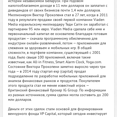
истории независимой Беларуси. При годовом
налогооблагаемом доходе в 11 млн долларов он заплатил с
дивидендов от своих бизнесов почти 1,4 млн долларов.
Миллионером Виктор Прокопеня стал в 27 лет, когда в 2011
году в результате продажи своей первой компании Viaden
Media израильскому миллиардеру Теди Сагги он заработал с
партнерами 95 млн евро. Viaden Media сделала себе имя и
первоначальный капитал ее основателю благодаря готовым
продуктам — сначала программному обеспечению для
индустрии онлайн-развлечений, потом — приложениям для
слежения за здоровьем и мобильных игр. В общей
сложности, в портфеле компании, существующей с 2001
года, было свыше 100 приложений, включая такие
известные, как All-in Fitness, Smart Alarm Clock, Yoga.com.
Состояние Виктора Прокопени заметно выросло через три
года — в 2014 году стартап exp (capital) продал
подразделение по разработке мобильных приложений для
анализа финансовых рынков и продуктов. Покупателем
этого продукта стал не менее известный игрок —
британский финансовый брокер IG Group. По информации
из разных источников, сумма сделки могла составить до 200
млн долларов.
Деньги от этих сделок стали основой для формирования
венчурного фонда VP Capital, который сегодня инвестирует