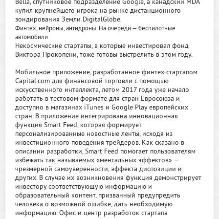
Bella, спутниковое подразделение Google, а канадский MDA
купил крупнейшего игрока на рынке дистанционного
зондирования Земли DigitalGlobe.
Финтех, нейроны, антидроны. На очереди — беспилотные
автомобили
Некосмические стартапы, в которые инвестировал фонд
Виктора Прокопени, тоже готовы выстрелить в этом году.
Мобильное приложение, разработанное финтех-стартапом
Capital.com для финансовой торговли с помощью
искусственного интеллекта, летом 2017 года уже начало
работать в тестовом формате для стран Евросоюза и
доступно в магазинах iTunes и Google Play европейских
стран. В приложение интегрирована инновационная
функция Smart Feed, которая формирует
персонализированные новостные ленты, исходя из
инвестиционного поведения трейдеров. Как сказано в
описании разработки, Smart Feed помогает пользователям
избежать так называемых «ментальных эффектов» —
чрезмерной самоуверенности, эффекта диспозиции и
других. В случае их возникновения функция демонстрирует
инвестору соответствующую информацию и
образовательный контент, призванный предупредить
человека о возможной ошибке, дать необходимую
информацию. Офис и центр разработок стартапа