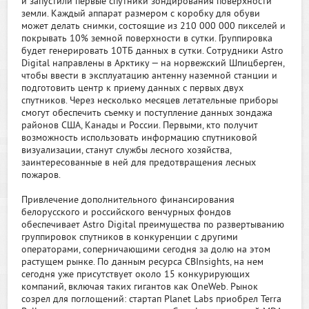
и запустили первые спутники зондирования поверхности
земли. Каждый аппарат размером с коробку для обуви
может делать снимки, состоящие из 210 000 000 пикселей и
покрывать 10% земной поверхности в сутки. Группировка
будет генерировать 10ТБ данных в сутки. Сотрудники Astro
Digital направлены в Арктику — на норвежский Шпицберген,
чтобы ввести в эксплуатацию антенну наземной станции и
подготовить центр к приему данных с первых двух
спутников. Через несколько месяцев летательные приборы
смогут обеспечить съемку и поступление данных зондажа
районов США, Канады и России. Первыми, кто получит
возможность использовать информацию спутниковой
визуализации, станут службы лесного хозяйства,
заинтересованные в ней для предотвращения лесных
пожаров.
Привлечение дополнительного финансирования
белорусского и российского венчурных фондов
обеспечивает Astro Digital преимущества по развертыванию
группировок спутников в конкуренции с другими
операторами, соперничающими сегодня за долю на этом
растущем рынке. По данным ресурса CBInsights, на нем
сегодня уже присутствует около 15 конкурирующих
компаний, включая таких гигантов как OneWeb. Рынок
созрел для поглощений: стартап Planet Labs приобрел Terra