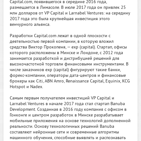
Capital.com, появившегося в середине 2016 года,
размещается в Лимасоле. В июле 2017 года он привлек 25
млн долларов от VP Capital и Larnabel Ventures: на середину
2017 года это была крупнейшая инвестиция этого
венчурного альянса.
Разработки Capital.com лежат в одной плоскости с
деятельностью первой компании, в которую вложил
средства Виктор Прокопеня, — exp (capital). Стартап, офисы
которого расположены в Минске и Лондоне, с 2012 года
занимается разработкой и дистрибуцией решений для
высокочастотной торговли финансовыми инструментами. В
числе заказчиков exp (capital) фигурируют такие банки,
форекс-компании, операторы дата-центров и финансовые
брокеры как Citi, ABN Amro, Renaissance Capital, Equinix, KCG
Hotspot и Nadex.
Самым первым получателем инвестиций VP Capital и
Larnabel Ventures в начале 2017 года стал стартап Banuba
Development. Созданная в 2016 году компания с офисом в
Гонконге и центром разработок в Минске разрабатывает
мобильные приложения на основе технологий дополненной
реальности. Основу технологичных решений Banuba
составляют нейронные сети и современные алгоритмы
машинного обучения, способные выявлять и распознавать