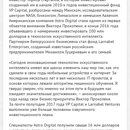
инвестор. Офисы стартапов, в которые инвестировал
созданный им в начале 2010-х годов инвестиционный фонд
VP Capital, разбросаны между Минском, исследовательским
центром NASA, Гонконгом, Лимасолом и немецким Аахеном.
Американская компания Astro Digital стала одним из первых
объектов внимания Виктора Прокопени, в конце 2016 года
объявившего о намерениях инвестировать 100 млн
долларов в технологии искусственного интеллекта.
Партнером белорусского бизнесмена стал фонд Larnabel
Enterprises, созданный известным российским
предпринимателем Михаилом Гуцериевым и его семьей.
«Сегодня инновационные технологии искусственного
интеллекта имеют все шансы изменить наш мир так, как это
сделали в свои годы мобильные устройства и интернет. За
последние несколько лет я вел несколько IT-проектов, в
основе которых лежали алгоритмы машинного обучения. Я
твердо уверен, что именно на этом пути в будущем нас
ожидают значительные достижения», — анонсировал около
года назад свои бизнес-приоритеты Виктор Прокопеня.
За почти полугодие 2017 года VP Capital и Larnabel Ventures
выполнили уже больше половины озвученного
инвестиционного плана.
Специалисты Astro Digital получили свыше 16 млн долларов