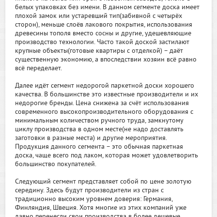
белых упаковках без имени. В данном сегменте доска имеет
плохой замок или устаревший тип(забивной с четырёх
сторон), меньше слоёв лакового покрытия, использования
древесины тополя вместо сосны и другие, удешевляющие
производство технологии. Часто такой доской застилают
крупные объекты(готовые квартиры с отделкой) – даёт
существенную экономию, а впоследствии хозяин всё равно
всё переделает.
Далее идёт сегмент недорогой паркетной доски хорошего
качества. В большинстве это известные производители и их
недорогие бренды. Цена снижена за счёт использования
современного высокопроизводительного оборудования с
минимальным количеством ручного труда, замкнутому
циклу производства в одном месте(не надо доставлять
заготовки в разные места) и другие мероприятия.
Продукция данного сегмента – это обычная паркетная
доска, чаще всего под лаком, которая может удовлетворить
большинство покупателей.
Следующий сегмент представляет собой по цене золотую
середину. Здесь будут производители из стран с
традиционно высоким уровнем доверия: Германия,
Финляндия, Швеция. Хотя многие из этих компаний уже
давно перенесли свои производства в более дешевые