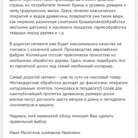
страны, но потребители помнят бренд и уровень доверия к
нему традиционно высок. Здесь, помимо классических
покрытий и видов древесины, появляются уже такие вещи,
как морение, различные сочетания брашировки(обработка
жёсткими щётками) и масляного покрытия, термообработка
твёрдых пород дерева и т.д.
В дорогом сегменте уже будет максимальное качество не
считаясь с конечной ценой. Производство европейских
фабрик. Коллекции состоят практически полностью из
необычных обработок дерева. Здесь можно подобрать пол
из паркетной доски под самый необычный интерьер.
Самый дорогой сегмент – уже по сути не массовый товар.
Нестандартные обработки доходят до фанатизма: покрытие
натуральным золотом, тонировка в пятьдесят(!) слоёв для
наиглубочайшей пропитки древесины, размеры доски
вполне могут достигать шести метров в длину и пятидесяти
сантиметров в ширину.
Надеюсь, мой маленький обзор поможет Вам сделать
правильный выбор.
Иван Молотков, компания Наполеон.