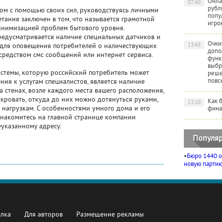
Онла
07:40
рубл
дом с помощью своих сил, руководствуясь личными
попу
тания заключен в том, что называется грамотной
игро
минимизацией проблем бытового уровня.
едусматривается наличие специальных датчиков и
Очки
13:43
 для оповещения потребителей о наличествующих
допо
средством смс сообщений или интернет сервиса.
функ
выбр
стемы, которую российский потребитель может
реше
повс
ния к услугам специалистов, является наличие
а стенах, возле каждого места вашего расположения,
 кровать, откуда до них можно дотянуться руками,
Как 
13:10
нагрузкам. С особенностями умного дома и его
фина
знакомитесь на главной странице компании
еуказанному адресу.
Популяр
•
Бюро 1440 о
новую партию 
ылка
Для авторов
Размещение рекламы