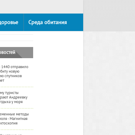
доровье
Среда обитания
овостей
 1440 отправило
рбиту новую
ию спутников
вет
му туристы
рают Андреевку
отдыха у моря
еменные методы
роля - Магнитная
ктоскопия