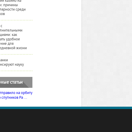
йн казино на
и: причины
лярности среди
ков
 с
лнительными
циями: как
ать удобное
ние для
едневной жизни
банки
нсируют науку
ные статьи
тправило на орбиту
спутников Ра ...