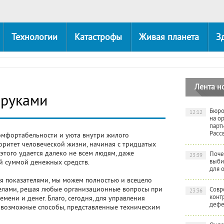
Технологии
Катастрофы
Живая планета
З
Лента н
 руками
Бюро
12:12
на о
парт
Расс
омфортабельности и уюта внутри жилого
оритет человеческой жизни, начиная с тридцатых
этого удается далеко не всем людям, даже
Поче
23:39
выби
й суммой денежных средств.
для 
 показателями, мы можем полностью и всецело
елами, решая любые организационные вопросы при
Совр
23:36
конт
мени и денег. Благо, сегодня, для управления
дефе
се возможные способы, представленные техническим