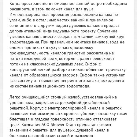
Когда пространство в помещение ванной остро необходимо
расширить, в этом поможет канал для душа.
Импровизированная проекция расположения канала по
углам, либо в остальных частях ванной и приемлемое
сочетание его с другим видом душевых каналов придаст
дополнительной индивидуальности проекту. Сочетание
угловых каналов вместе, создает тем самым замкнутый круг
водоотведения. При правильном монтаже каналов, вода не
сможет проникать в сухую часть, поскольку
производительность каналов грамотно рассчитана на
потоки выходящей воды, которые в разы превосходят
потоки из классических душевых леек. Сифон с
конструкцией легкой разборки сильно облегчает прочистку
канала от образовавшихся засоров. Сифон также устраняет
всю систему от появления неприятного запаха, выходящего
из систем канализационного водоотвода.
Легко очищающийся сточный желоб, установленный на
уровне пола, закрывается рельефной дизайнерской
решеткой. Корпус с электрополировкой канала и решеток
позволяет минимизировать процесс уборки, поскольку такая
блестящая и гладкая поверхность отлично отталкивает
грязь. Компания ACO Shower Drain предлагает своим
заказчикам решетки для душевых, душевой канал в
большом разнообразии стилей и размеров.