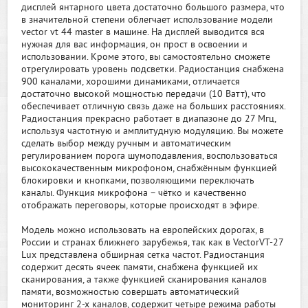
дисплей янтарного цвета достаточно большого размера, что
в значительной степени облегчает использование модели
vector vt 44 master в машине. На дисплей выводится вся
нужная для вас информация, он прост в освоении и
использовании. Кроме этого, вы самостоятельно сможете
отрегулировать уровень подсветки. Радиостанция снабжена
900 каналами, хорошими динамиками, отличается
достаточно высокой мощностью передачи (10 Ватт), что
обеспечивает отличную связь даже на больших расстояниях.
Радиостанция прекрасно работает в диапазоне до 27 Мгц,
используя частотную и амплитудную модуляцию. Вы можете
сделать выбор между ручным и автоматическим
регулированием порога шумоподавления, воспользоваться
высококачественным микрофоном, снабжённым функцией
блокировки и кнопками, позволяющими переключать
каналы. Функция микрофона – чётко и качественно
отображать переговоры, которые происходят в эфире.
Модель можно использовать на европейских дорогах, в
России и странах ближнего зарубежья, так как в VectorVT-27
Lux представлена обширная сетка частот. Радиостанция
содержит десять ячеек памяти, снабжена функцией их
сканирования, а также функцией сканирования каналов
памяти, возможностью совершать автоматический
мониторинг 2-х каналов, содержит четыре режима работы