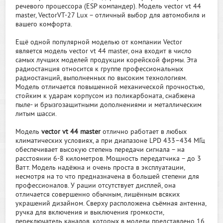
речевого процессора (ESP компандер). Модель vector vt 44
master, VectorVT-27 Lux – отличный выбор для автомобиля и
вашего комфорта.
Ещё одной популярной моделью от компании Vector
является модель vector vt 44 master, она входит в число
самых лучших моделей продукции корейской фирмы. Эта
радиостанция относится к группе профессиональных
радиостанций, выполненных по высоким технологиям.
Модель отличается повышенной механической прочностью,
стойким к ударам корпусом из поликарбоната, снабжена
пыле- и брызгозащитными дополнениями и металлическим
литым шасси.
Модель
vector vt 44 master
отлично работает в любых
климатических условиях, а при диапазоне LPD 433–434 МГц
обеспечивает высокую степень передачи сигнала – на
расстоянии 6-8 километров. Мощность передатчика – до 3
Ватт. Модель надёжна и очень проста в эксплуатации,
несмотря на то что предназначена в большей степени для
профессионалов. У рации отсутствует дисплей, она
отличается совершенно обычным, лишённым всяких
украшений дизайном. Сверху расположена съёмная антенна,
ручка для включения и выключения громкости,
переключатель каналов, которых в модели представлено 16,