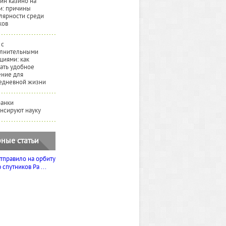
йн казино на
и: причины
лярности среди
ков
 с
лнительными
циями: как
ать удобное
ние для
едневной жизни
банки
нсируют науку
ные статьи
тправило на орбиту
спутников Ра ...