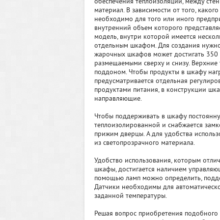
обеспечения теплоизоляции, между ст
материал. В зависимости от того, како
необходимо для того или иного предпр
внутренний объем которого представля
модель, внутри которой имеется несколь
отдельным шкафом. Для создания нужно
жарочных шкафов может достигать 350 
размещаемыми сверху и снизу. Верхние
поддоном. Чтобы продукты в шкафу нагр
предусматривается отдельная регулиро
продуктами питания, в конструкции шк
направляющие.
Чтобы поддерживать в шкафу постоянну
теплоизолированной и снабжается замк
прижим дверцы. А для удобства исполь
из светопрозрачного материала.
Удобство использования, которым отл
шкафы, достигается наличием управляющ
помощью ламп можно определить, подде
Датчики необходимы для автоматическо
заданной температуры.
Решая вопрос приобретения подобного