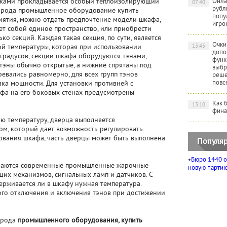
енками прокладывается особый теплоизолирующий
Онла
07:40
рубл
го рода промышленное оборудование купить
попу
иятия, можно отдать предпочтение модели шкафа,
игро
ет собой единое пространство, или приобрести
ко секций. Каждая такая секция, по сути, является
Очки
13:43
й температуры, которая при использовании
допо
градусов, секции шкафа оборудуются тэнами,
функ
 тэны обычно открытые, а нижние спрятаны под
выбр
евались равномерно, для всех групп тэнов
реше
повс
вка мощности. Для установки противней с
афа на его боковых стенах предусмотрены
Как 
13:10
фина
ю температуру, дверца выполняется
ом, который дает возможность регулировать
зования шкафа, часть дверцы может быть выполнена
Популяр
•
Бюро 1440 о
ичаются современные промышленные жарочные
новую партию 
их механизмов, сигнальных ламп и датчиков. С
рживается ли в шкафу нужная температура.
го отключения и включения тэнов при достижении
 рода
промышленного оборудования, купить