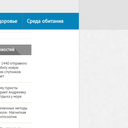
доровье
Среда обитания
овостей
 1440 отправило
рбиту новую
ию спутников
вет
му туристы
рают Андреевку
отдыха у моря
еменные методы
роля - Магнитная
ктоскопия